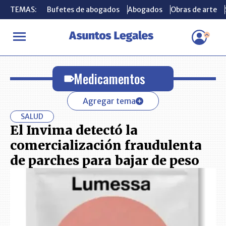
TEMAS:
TEMAS:
Bufetes de abogados
Bufetes de abogados
Abogados
Abogados
Obras de arte
Obras de arte
INICIO
Medicamentos
Medicamentos
Agregar tema
SALUD
El Invima detectó la
comercialización fraudulenta
de parches para bajar de peso