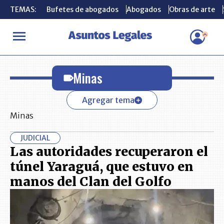
TEMAS:
TEMAS:
Bufetes de abogados
Bufetes de abogados
Abogados
Abogados
Obras de arte
Obras de arte
INICIO
Minas
Minas
Agregar tema
Minas
JUDICIAL
Las autoridades recuperaron el
túnel Yaraguá, que estuvo en
manos del Clan del Golfo