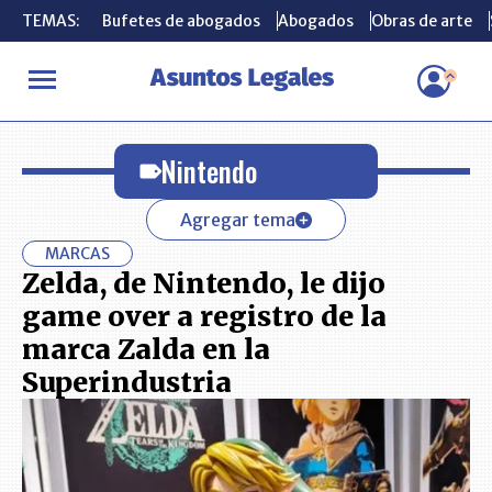
TEMAS:
TEMAS:
Bufetes de abogados
Bufetes de abogados
Abogados
Abogados
Obras de arte
Obras de arte
INICIO
Nintendo
Nintendo
Agregar tema
MARCAS
Zelda, de Nintendo, le dijo
game over a registro de la
marca Zalda en la
Superindustria