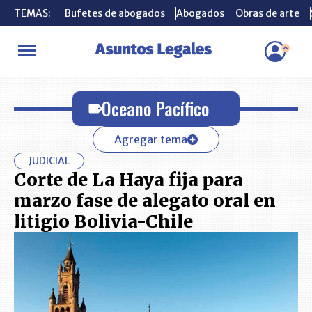
TEMAS:
TEMAS:
Bufetes de abogados
Bufetes de abogados
Abogados
Abogados
Obras de arte
Obras de arte
INICIO
Oceano Pacífico
Oceano Pacífico
Agregar tema
JUDICIAL
Corte de La Haya fija para
marzo fase de alegato oral en
litigio Bolivia-Chile