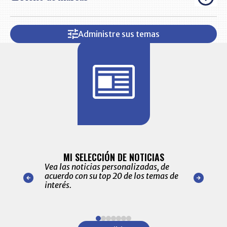
Administre sus temas
BITÁCORA 
ALERTAS
MI SELECCIÓN DE NOTICIAS
Recopilación
ónico las
Vea las noticias personalizadas, de
económicos 
r nuestro
acuerdo con su top 20 de los temas de
comportamie
amente para
interés.
de las 10.0
ventas en C
Item
1