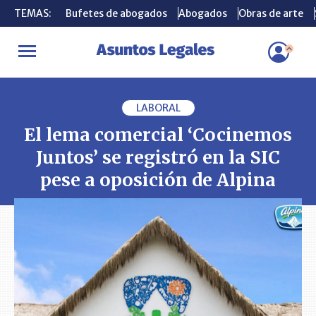
TEMAS:
TEMAS:
Bufetes de abogados
Bufetes de abogados
Abogados
Abogados
Obras de arte
Obras de arte
INICIO
PLEITOS
El lema comercial ‘Cocinemos Juntos’ se registró
LABORAL
El lema comercial ‘Cocinemos
Juntos’ se registró en la SIC
pese a oposición de Alpina