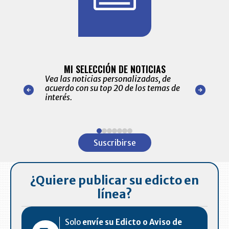
BITÁCORA 
ALERTAS
MI SELECCIÓN DE NOTICIAS
Recopilación
ónico las
Vea las noticias personalizadas, de
económicos 
r nuestro
acuerdo con su top 20 de los temas de
comportamie
amente para
interés.
de las 10.0
ventas en C
Item
1
Suscribirse
of
7
¿Quiere publicar su edicto en
línea?
Solo
envíe su Edicto o Aviso de