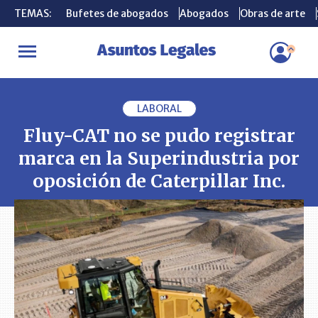
TEMAS:
TEMAS:
Bufetes de abogados
Bufetes de abogados
Abogados
Abogados
Obras de arte
Obras de arte
INICIO
PLEITOS
Fluy-CAT no se pudo registrar marca en la Super
LABORAL
Fluy-CAT no se pudo registrar
marca en la Superindustria por
oposición de Caterpillar Inc.