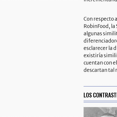
Con respecto 
RobinFood, la
algunas simili
diferenciadore
esclarecer la 
existiría simi
cuentan con e
descartan tal 
LOS CONTRAST