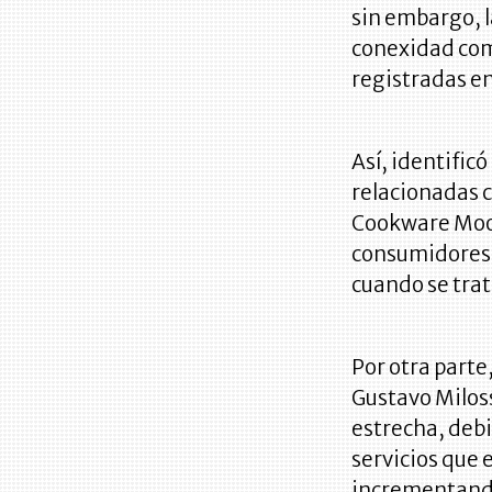
sin embargo, l
conexidad com
registradas en
Así, identific
relacionadas co
Cookware Mooi
consumidores s
cuando se trat
Por otra parte,
Gustavo Miloss
estrecha, debi
servicios que 
incrementando