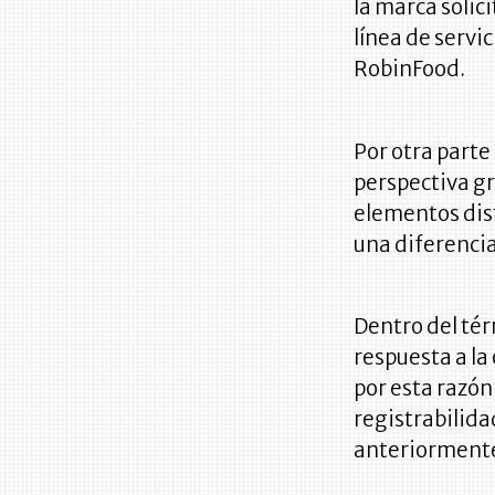
la marca solic
línea de servi
RobinFood.
Por otra parte 
perspectiva gr
elementos dis
una diferencia
Dentro del tér
respuesta a la
por esta razón
registrabilid
anteriorment