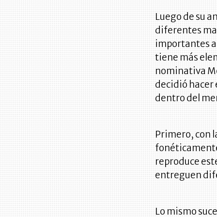
Luego de su an
diferentes ma
importantes al
tiene más elem
nominativa Moi
decidió hacer 
dentro del me
Primero, con l
fonéticamente 
reproduce este
entreguen dif
Lo mismo suced