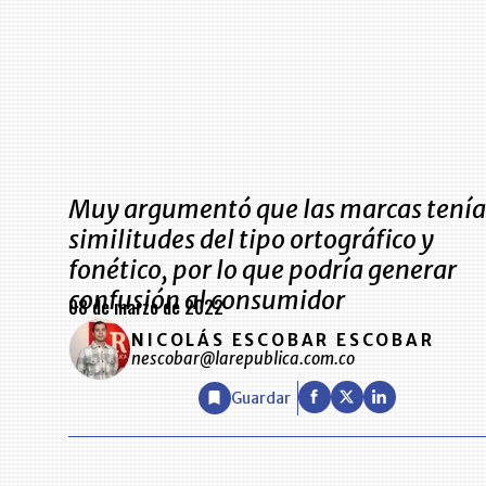
Muy argumentó que las marcas tenía
similitudes del tipo ortográfico y
fonético, por lo que podría generar
confusión al consumidor
08 de marzo de 2022
NICOLÁS ESCOBAR ESCOBAR
nescobar@larepublica.com.co
Guardar