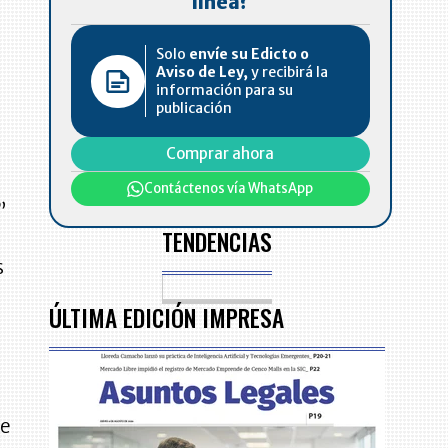
línea?
Solo
envíe su Edicto o
Aviso de Ley,
y recibirá la
información para su
publicación
Comprar ahora
Contáctenos vía WhatsApp
”
TENDENCIAS
s
ÚLTIMA EDICIÓN IMPRESA
ue