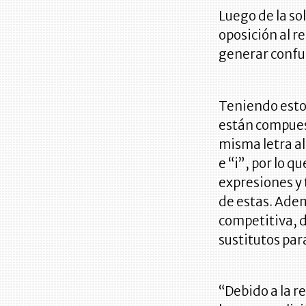
Luego de la so
oposición al 
generar confu
Teniendo esto
están compuest
misma letra al 
e “i”, por lo q
expresiones y 
de estas. Ade
competitiva, d
sustitutos par
“Debido a la 