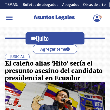
TEMAS:
TEMAS:
Bufetes de abogados
Bufetes de abogados
Abogados
Abogados
Obras de arte
Obras de arte
INICIO
Quito
Quito
Agregar tema
JUDICIAL
El caleño alias ‘Hito’ sería el
presunto asesino del candidato
presidencial en Ecuador