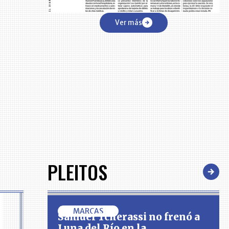
Ver más
PLEITOS
MARCAS
Samuel Tcherassi no frenó a
Luna del Río en la