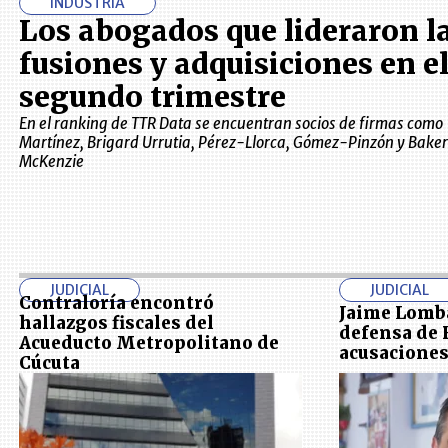
INDUSTRIA
Los abogados que lideraron l
fusiones y adquisiciones en e
segundo trimestre
En el ranking de TTR Data se encuentran socios de firmas como
Martínez, Brigard Urrutia, Pérez-Llorca, Gómez-Pinzón y Baker
McKenzie
JUDICIAL
JUDICIAL
Contraloría encontró
Jaime Lomb
hallazgos fiscales del
defensa de 
Acueducto Metropolitano de
acusaciones
Cúcuta