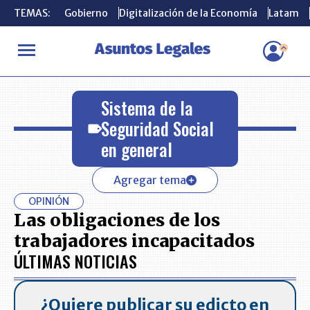
TEMAS:
TEMAS:
Gobierno
Gobierno
Digitalización de la Economía
Digitalización de la Economía
Latam
Latam
INICIO
Sistema de la Seguridad Social en general
Sistema de la
Seguridad Social
en general
Agregar tema
OPINIÓN
Las obligaciones de los
trabajadores incapacitados
ÚLTIMAS NOTICIAS
¿Quiere publicar su edicto en