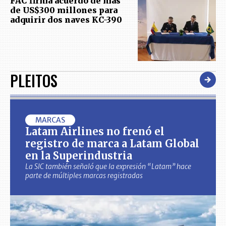
FAC firma acuerdo de más
de US$300 millones para
adquirir dos naves KC-390
PLEITOS
MARCAS
Latam Airlines no frenó el
registro de marca a Latam Global
en la Superindustria
La SIC también señaló que la expresión “Latam” hace
parte de múltiples marcas registradas