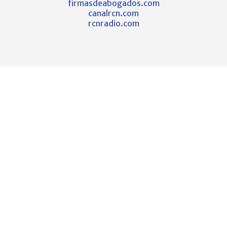
firmasdeabogados.com
canalrcn.com
rcnradio.com