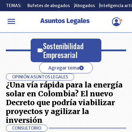
TEMAS:
TEMAS:
Bufetes de abogados
Bufetes de abogados
Abogados
Abogados
Inteligencia arti
Inteligencia arti
INICIO
Sostenibilidad Empresarial
Sostenibilidad
Empresarial
Agregar tema
OPINIÓN ASUNTOS LEGALES
¿Una vía rápida para la energía
solar en Colombia? El nuevo
Decreto que podría viabilizar
proyectos y agilizar la
inversión
CONSULTORIO