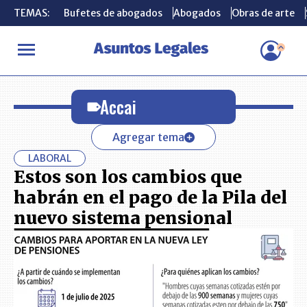
TEMAS:
TEMAS:
Bufetes de abogados
Bufetes de abogados
Abogados
Abogados
Obras de arte
Obras de arte
INICIO
Accai
Accai
Agregar tema
LABORAL
Estos son los cambios que
habrán en el pago de la Pila del
nuevo sistema pensional