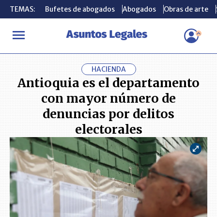
TEMAS:
TEMAS:
Bufetes de abogados
Bufetes de abogados
Abogados
Abogados
Obras de arte
Obras de arte
INICIO
ACTUALIDAD
Antioquia es el departamento con mayor n
HACIENDA
Antioquia es el departamento
con mayor número de
denuncias por delitos
electorales