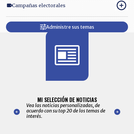
Campañas electorales
Administre sus temas
BITÁCORA 
ALERTAS
MI SELECCIÓN DE NOTICIAS
Recopilación
ónico las
Vea las noticias personalizadas, de
económicos 
r nuestro
acuerdo con su top 20 de los temas de
comportamie
amente para
interés.
de las 10.0
ventas en C
Item