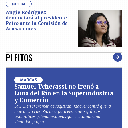
JUDICIAL
Angie Rodríguez
denunciará al presidente
Petro ante la Comisión de
Acusaciones
PLEITOS
MARCAS
Samuel Tcherassi no frenó a
Luna del Río en la Superindustria
y Comercio
La SIC, en el examen de registrabilidad, encontró que la
marca Luna del Río incorpora elementos gráficos,
tipográficos y denominativos que le otorgan una
identidad propia