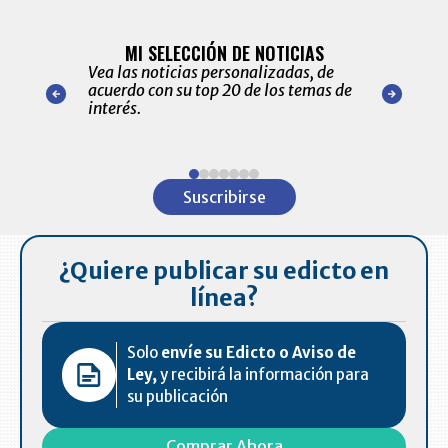
BITÁCORA 
ALERTAS
MI SELECCIÓN DE NOTICIAS
Recopilación
ónico las
Vea las noticias personalizadas, de
económicos 
r nuestro
acuerdo con su top 20 de los temas de
comportamie
amente para
interés.
de las 10.0
ventas en C
Item
1
Suscribirse
of
7
¿Quiere publicar su edicto en
línea?
Solo
envíe su Edicto o Aviso de
Ley,
y recibirá la información para
su publicación
Comprar Ahora