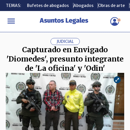
TEMAS:
TEMAS:
Bufetes de abogados
Bufetes de abogados
Abogados
Abogados
Obras de arte
Obras de arte
INICIO
ACTUALIDAD
Capturado en Envigado 'Diomedes', presunt
JUDICIAL
Capturado en Envigado
'Diomedes', presunto integrante
de 'La oficina' y 'Odin'