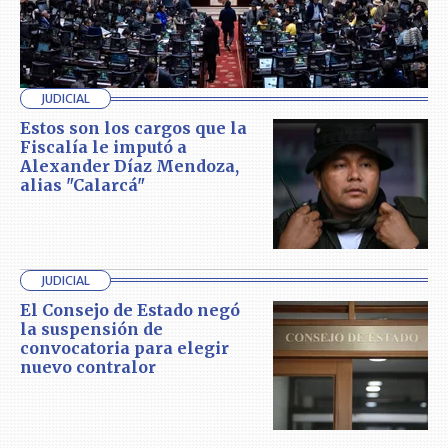
JUDICIAL
Estos son los cargos que la
Fiscalía le imputó a
Alexander Díaz Mendoza,
alias "Calarcá"
JUDICIAL
El Consejo de Estado negó
la suspensión de
convocatoria para elegir
nuevo contralor