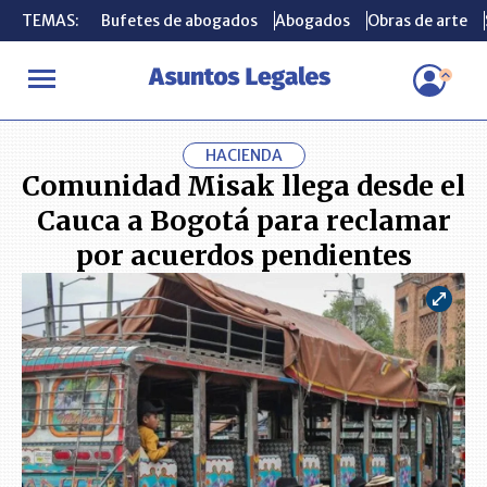
TEMAS:
TEMAS:
Bufetes de abogados
Bufetes de abogados
Abogados
Abogados
Obras de arte
Obras de arte
INICIO
ACTUALIDAD
Comunidad Misak llega desde el Cauca a 
HACIENDA
Comunidad Misak llega desde el
Cauca a Bogotá para reclamar
por acuerdos pendientes