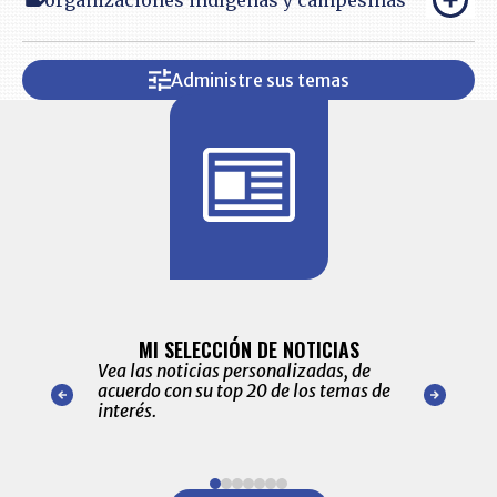
Administre sus temas
BITÁCORA 
ALERTAS
MI SELECCIÓN DE NOTICIAS
Recopilación
ónico las
Vea las noticias personalizadas, de
económicos 
r nuestro
acuerdo con su top 20 de los temas de
comportamie
amente para
interés.
de las 10.0
ventas en C
Item
1