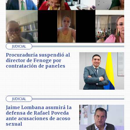
JUDICIAL
Procuraduría suspendió al
director de Fenoge por
contratación de paneles
JUDICIAL
Jaime Lombana asumirá la
defensa de Rafael Poveda
ante acusaciones de acoso
sexual