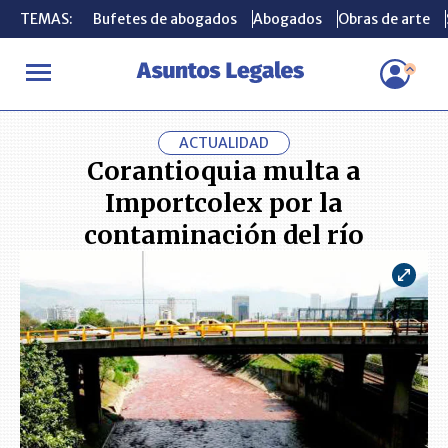
TEMAS:
TEMAS:
Bufetes de abogados
Bufetes de abogados
Abogados
Abogados
Obras de arte
Obras de arte
INICIO
ACTUALIDAD
Corantioquia multa a Importcolex por la c
ACTUALIDAD
Corantioquia multa a
Importcolex por la
contaminación del río