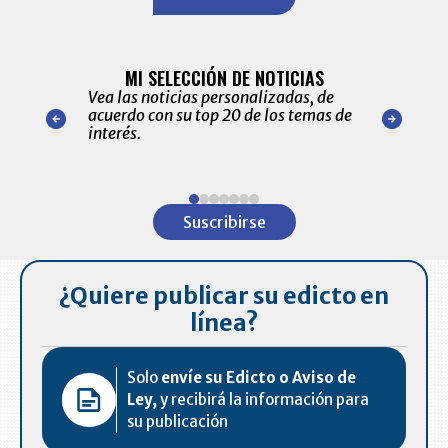
BITÁCORA 
ALERTAS
MI SELECCIÓN DE NOTICIAS
Recopilación
ónico las
Vea las noticias personalizadas, de
económicos 
r nuestro
acuerdo con su top 20 de los temas de
comportamie
amente para
interés.
de las 10.0
ventas en C
Item
1
Suscribirse
of
7
¿Quiere publicar su edicto en
línea?
Solo
envíe su Edicto o Aviso de
Ley,
y recibirá la información para
su publicación