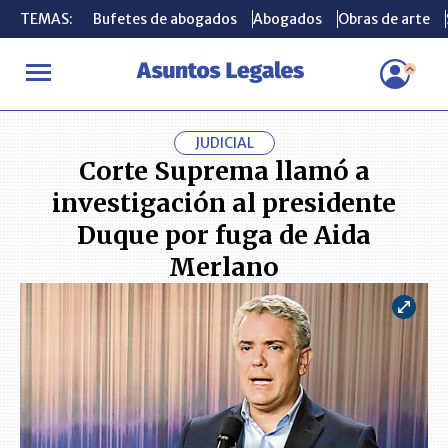
TEMAS:
TEMAS:
Bufetes de abogados
Bufetes de abogados
Abogados
Abogados
Obras de arte
Obras de arte
INICIO
ACTUALIDAD
Corte Suprema llamó a investigación al p
JUDICIAL
Corte Suprema llamó a
investigación al presidente
Duque por fuga de Aida
Merlano