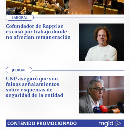
LABORAL
Cofundador de Rappi se
excusó por trabajo donde
no ofrecían remuneración
JUDICIAL
UNP aseguró que son
falsos señalamientos
sobre esquemas de
seguridad de la entidad