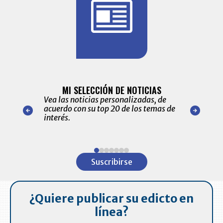
BITÁCORA 
ALERTAS
MI SELECCIÓN DE NOTICIAS
Recopilación
ónico las
Vea las noticias personalizadas, de
económicos 
r nuestro
acuerdo con su top 20 de los temas de
comportamie
amente para
interés.
de las 10.0
ventas en C
Item
1
Suscribirse
of
7
¿Quiere publicar su edicto en
línea?