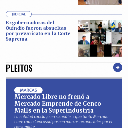
JUDICIAL
Exgobernadoras del
Quindío fueron absueltas
por prevaricato en la Corte
Suprema
PLEITOS
MARCAS
Mercado Libre no frenó a
Mercado Emprende de Cenco
Malls en la Superindustria
La entidad concluyó en su análisis que tanto Mercado
Libre como Cencosud poseen marcas reconocibles por el
consumidor