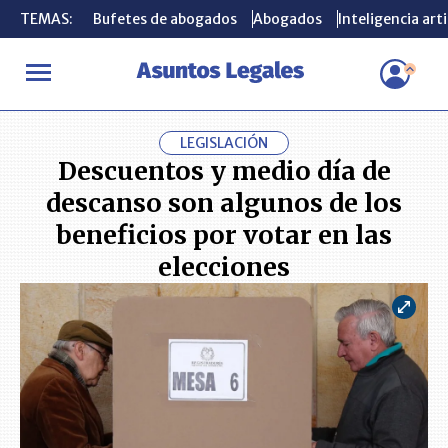
TEMAS:
TEMAS:
Bufetes de abogados
Bufetes de abogados
Abogados
Abogados
Inteligencia arti
Inteligencia arti
INICIO
ACTUALIDAD
Descuentos y medio día de descanso son alg
LEGISLACIÓN
Descuentos y medio día de
descanso son algunos de los
beneficios por votar en las
elecciones