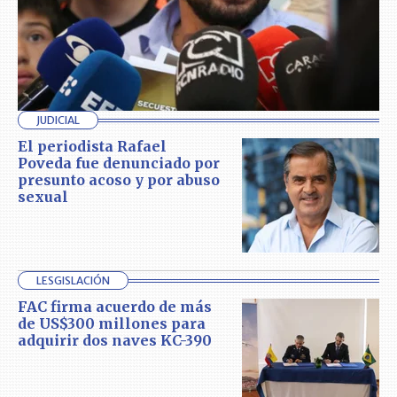
JUDICIAL
El periodista Rafael
Poveda fue denunciado por
presunto acoso y por abuso
sexual
LESGISLACIÓN
FAC firma acuerdo de más
de US$300 millones para
adquirir dos naves KC-390