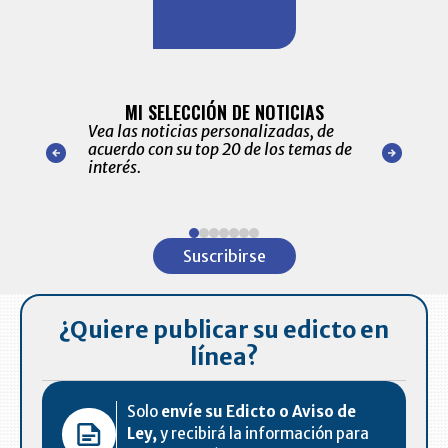
BITÁCORA 
ALERTAS
MI SELECCIÓN DE NOTICIAS
Recopilación
ónico las
Vea las noticias personalizadas, de
económicos 
r nuestro
acuerdo con su top 20 de los temas de
comportamie
amente para
interés.
de las 10.0
ventas en C
Item
1
Suscribirse
of
7
¿Quiere publicar su edicto en
línea?
Solo
envíe su Edicto o Aviso de
Ley,
y recibirá la información para