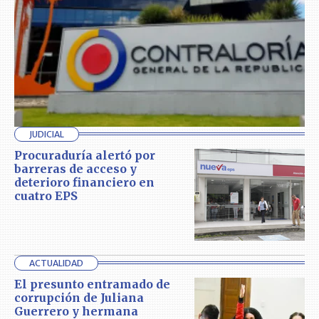
JUDICIAL
Procuraduría alertó por
barreras de acceso y
deterioro financiero en
cuatro EPS
ACTUALIDAD
El presunto entramado de
corrupción de Juliana
Guerrero y hermana