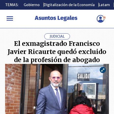
TEMAS:
TEMAS:
Gobierno
Gobierno
Digitalización de la Economía
Digitalización de la Economía
Latam
Latam
INICIO
ACTUALIDAD
El exmagistrado Francisco Javier Ricaurte
JUDICIAL
El exmagistrado Francisco
Javier Ricaurte quedó excluido
de la profesión de abogado