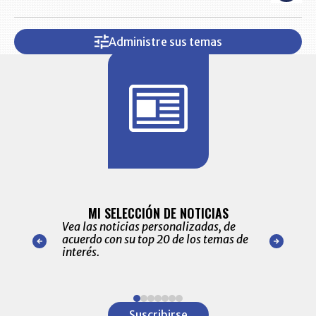
Administre sus temas
BITÁCORA 
ALERTAS
MI SELECCIÓN DE NOTICIAS
Recopilación
ónico las
Vea las noticias personalizadas, de
económicos 
r nuestro
acuerdo con su top 20 de los temas de
comportamie
amente para
interés.
de las 10.0
ventas en C
Item
1
Suscribirse