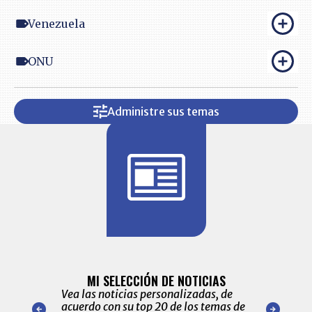
Venezuela
ONU
Administre sus temas
BITÁCORA 
ALERTAS
MI SELECCIÓN DE NOTICIAS
Recopilación
ónico las
Vea las noticias personalizadas, de
económicos 
r nuestro
acuerdo con su top 20 de los temas de
comportamie