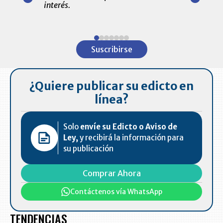
amente para
interés.
de las 10.0
ventas en C
Item
1
Suscribirse
of
7
¿Quiere publicar su edicto en
línea?
Solo
envíe su Edicto o Aviso de
Ley,
y recibirá la información para
su publicación
Comprar Ahora
Contáctenos vía WhatsApp
TENDENCIAS