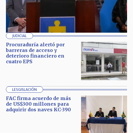
JUDICIAL
Procuraduría alertó por
barreras de acceso y
deterioro financiero en
cuatro EPS
LESGISLACIÓN
FAC firma acuerdo de más
de US$300 millones para
adquirir dos naves KC-390