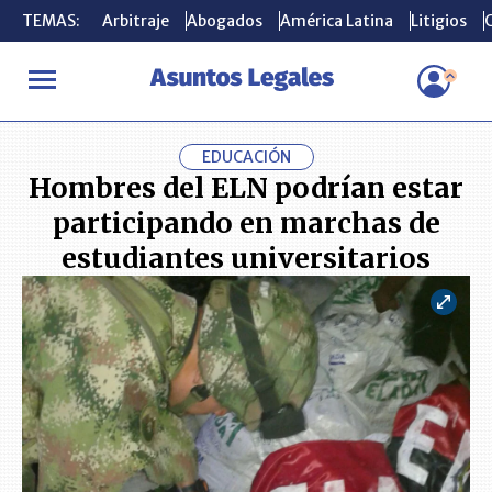
TEMAS:
TEMAS:
Arbitraje
Arbitraje
Abogados
Abogados
América Latina
América Latina
Litigios
Litigios
C
C
INICIO
ACTUALIDAD
Hombres del ELN podrían estar participan
EDUCACIÓN
Hombres del ELN podrían estar
participando en marchas de
estudiantes universitarios