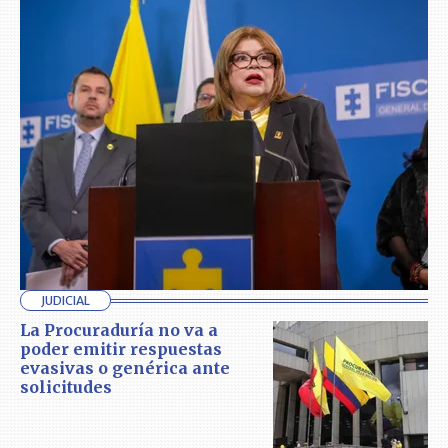
JUDICIAL
La Procuraduría no va a
poder emitir respuestas
evasivas o genérica ante
solicitudes