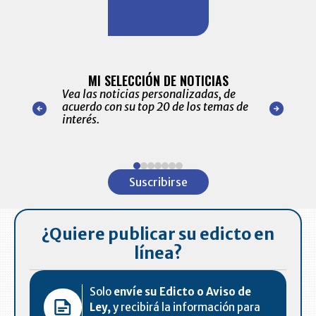
BITÁCORA 
ALERTAS
MI SELECCIÓN DE NOTICIAS
Recopilación
ónico las
Vea las noticias personalizadas, de
económicos 
r nuestro
acuerdo con su top 20 de los temas de
comportamie
amente para
interés.
de las 10.0
ventas en C
Item
1
Suscribirse
of
7
¿Quiere publicar su edicto en
línea?
Solo
envíe su Edicto o Aviso de
Ley,
y recibirá la información para