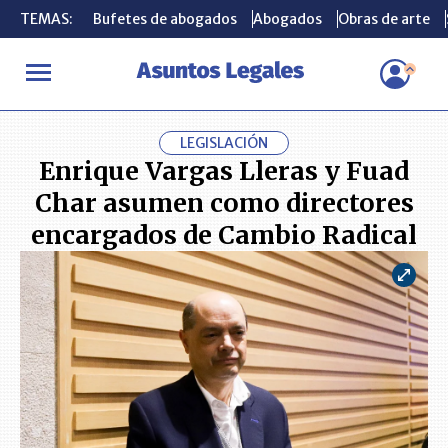
TEMAS:
TEMAS:
Bufetes de abogados
Bufetes de abogados
Abogados
Abogados
Obras de arte
Obras de arte
INICIO
ACTUALIDAD
Enrique Vargas Lleras y Fuad Char asume
LEGISLACIÓN
Enrique Vargas Lleras y Fuad
Char asumen como directores
encargados de Cambio Radical