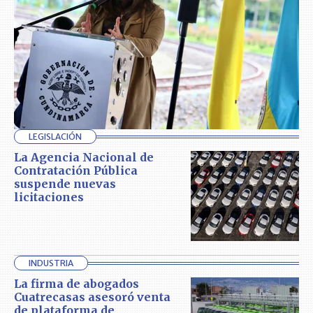
LEGISLACIÓN
La Agencia Nacional de
Contratación Pública
suspende nuevas
licitaciones
INDUSTRIA
La firma de abogados
Cuatrecasas asesoró venta
de plataforma de