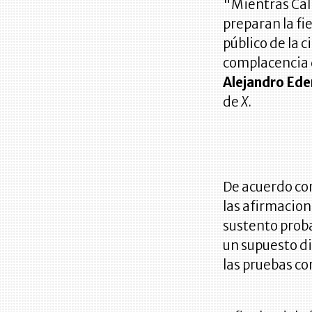
"Mientras Cali
preparan la f
público de la c
complacencia d
Alejandro Ede
de
X
.
De acuerdo con
las afirmacio
sustento proba
un supuesto d
las pruebas co