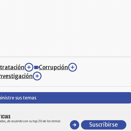
tratación
Corrupción
nvestigación
inistre sus temas
BITÁCORA EMPRESARIAL 10.000 LR
TICIAS
Recopilación clasificada por sectores económico
adas, de acuerdo con su top 20 de los temas
comportamiento general y detallado de las 10
Suscribirse
en ventas en Colombia