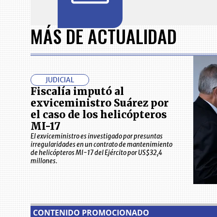
Item
1
MÁS DE ACTUALIDAD
of
7
JUDICIAL
Fiscalía imputó al
exviceministro Suárez por
el caso de los helicópteros
MI-17
El exviceministro es investigado por presuntas
irregularidades en un contrato de mantenimiento
de helicópteros MI-17 del Ejército por US$32,4
millones.