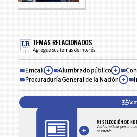
TEMAS RELACIONADOS
Agregue sus temas de interés
Emcali
Alumbrado público
Con
Procuraduría General de la Nación
I
Adm
FICACIONES Y ALERTAS
MI SELECCIÓN DE NO
 en su correo electrónico las noticias seleccionadas por nuestro
Vea las noticias personaliz
 editorial exclusivamente para usted.
de interés.