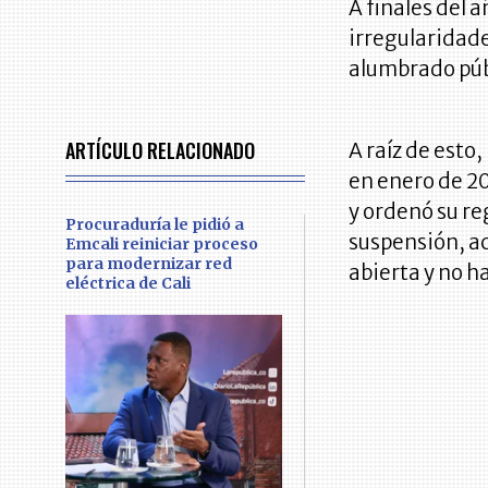
A finales del 
irregularidade
alumbrado públ
ARTÍCULO RELACIONADO
A raíz de esto,
en enero de 20
y ordenó su re
Procuraduría le pidió a
suspensión, ac
Emcali reiniciar proceso
para modernizar red
abierta y no h
eléctrica de Cali