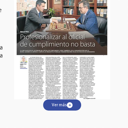
e
da
la
Ver más