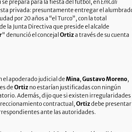
 se prepara para la fiesta del fútbol, en
EmCali
iesta privada: presuntamente entregar el alumbrad
iudad por 20 años a “el Turco”, con la total
e la Junta Directiva que preside el alcalde
r
" denunció el concejal
Ortiz
a través de su cuenta
 el apoderado judicial de
Mina
,
Gustavo Moreno
,
nes de
Ortiz
no estarían justificadas con ningún
torio. Además, dijo que si existen irregularidades
ireccionamiento contractual,
Ortiz
debe presentar
rrespondientes ante las autoridades.