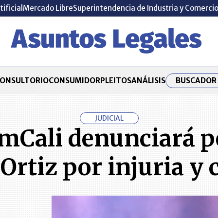
tificial
Mercado Libre
Superintendencia de Industria y Comerci
BUSCADOR 
ONSULTORIO
CONSUMIDOR
PLEITOS
ANÁLISIS
JUDICIAL
EmCali denunciará p
 Ortiz por injuria y