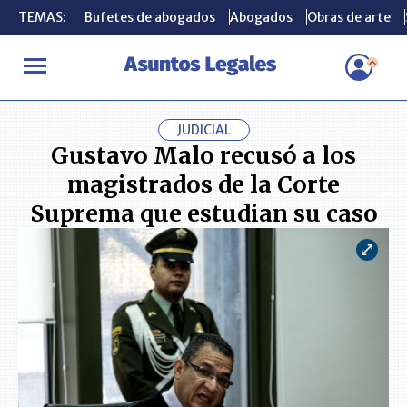
TEMAS:
TEMAS:
Bufetes de abogados
Bufetes de abogados
Abogados
Abogados
Obras de arte
Obras de arte
INICIO
ACTUALIDAD
Gustavo Malo recusó a los magistrados de
JUDICIAL
Gustavo Malo recusó a los
magistrados de la Corte
Suprema que estudian su caso