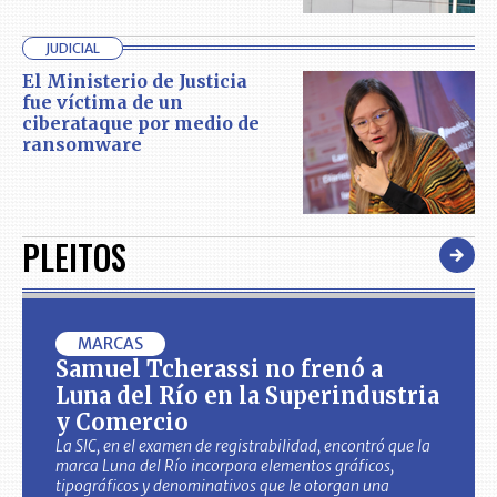
JUDICIAL
El Ministerio de Justicia
fue víctima de un
ciberataque por medio de
ransomware
PLEITOS
MARCAS
Samuel Tcherassi no frenó a
Luna del Río en la Superindustria
y Comercio
La SIC, en el examen de registrabilidad, encontró que la
marca Luna del Río incorpora elementos gráficos,
tipográficos y denominativos que le otorgan una