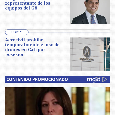
representante de los
equipos del G8
JUDICIAL
Aerocivil prohíbe
temporalmente el uso de
drones en Cali por
posesión