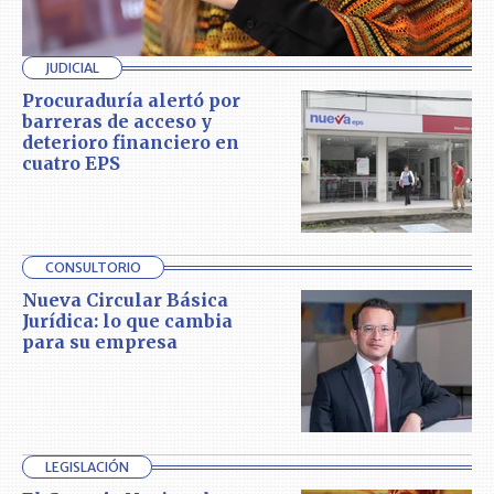
JUDICIAL
Procuraduría alertó por
barreras de acceso y
deterioro financiero en
cuatro EPS
CONSULTORIO
Nueva Circular Básica
Jurídica: lo que cambia
para su empresa
LEGISLACIÓN