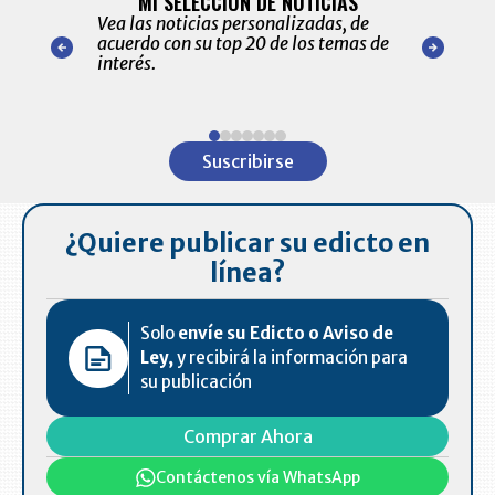
MI SELECCIÓN DE NOTICIAS
Recopilación
ónico las
Vea las noticias personalizadas, de
económicos 
r nuestro
acuerdo con su top 20 de los temas de
comportamie
amente para
interés.
de las 10.0
ventas en C
Item
1
Suscribirse
of
7
¿Quiere publicar su edicto en
línea?
Solo
envíe su Edicto o Aviso de
Ley,
y recibirá la información para
su publicación
Comprar Ahora
Contáctenos vía WhatsApp