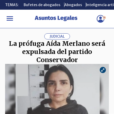
TEMAS:
TEMAS:
Bufetes de abogados
Bufetes de abogados
Abogados
Abogados
Inteligencia arti
Inteligencia arti
INICIO
ACTUALIDAD
La prófuga Aída Merlano será expulsada 
JUDICIAL
La prófuga Aída Merlano será
expulsada del partido
Conservador