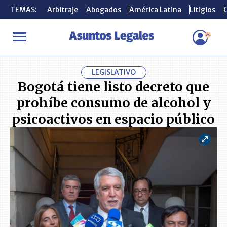
TEMAS:
TEMAS:
Arbitraje
Arbitraje
Abogados
Abogados
América Latina
América Latina
Litigios
Litigios
C
C
INICIO
ACTUALIDAD
Bogotá tiene listo decreto que prohíbe co
LEGISLATIVO
Bogotá tiene listo decreto que
prohíbe consumo de alcohol y
psicoactivos en espacio público