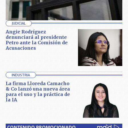
JUDICIAL
Angie Rodríguez
denunciará al presidente
Petro ante la Comisión de
Acusaciones
INDUSTRIA
La firma Lloreda Camacho
& Co lanzó una nueva área
para el uso y la práctica de
la IA