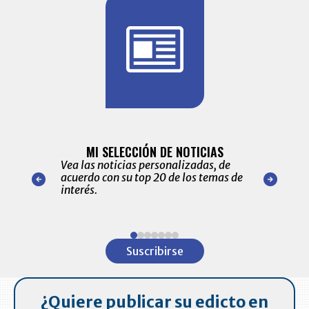
BITÁCORA 
ALERTAS
MI SELECCIÓN DE NOTICIAS
Recopilación
ónico las
Vea las noticias personalizadas, de
económicos 
r nuestro
acuerdo con su top 20 de los temas de
comportamie
amente para
interés.
de las 10.0
ventas en C
Item
1
Suscribirse
of
7
¿Quiere publicar su edicto en