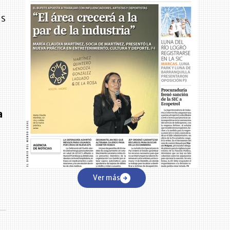
as
o
a
Ver más