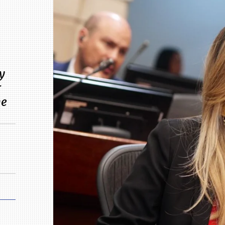
y
r
ne