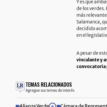
Y es que ambas
de los verdes.
más relevantes
Salamanca, qu
decidido acom
en el legislat
A pesar de est
vinculante y 
convocatoria 
TEMAS RELACIONADOS
Agregue sus temas de interés
Alianza Verde
Cámara de Represen