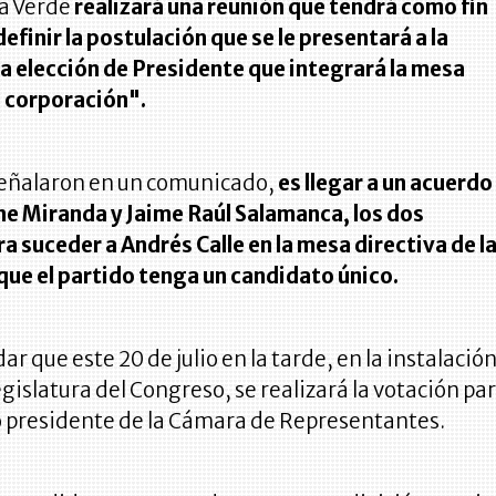
za Verde
realizará una reunión que tendrá como fin
efinir la postulación que se le presentará a la
la elección de Presidente que integrará la mesa
a corporación".
 señalaron en un comunicado,
es llegar a un acuerdo
ne Miranda y Jaime Raúl Salamanca, los dos
a suceder a Andrés Calle en la mesa directiva de l
que el partido tenga un candidato único.
r que este 20 de julio en la tarde, en la instalació
egislatura del Congreso, se realizará la votación pa
vo presidente de la Cámara de Representantes.