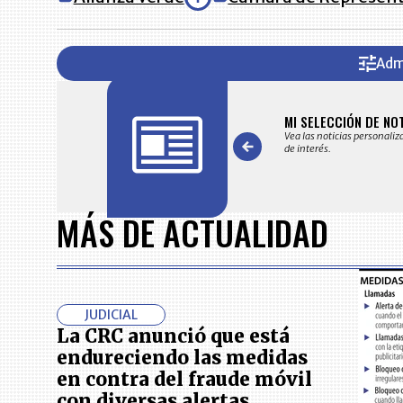
Adm
FICACIONES Y ALERTAS
MI SELECCIÓN DE NO
 en su correo electrónico las noticias seleccionadas por nuestro
Vea las noticias personaliz
 editorial exclusivamente para usted.
de interés.
Item
1
MÁS DE ACTUALIDAD
of
7
JUDICIAL
La CRC anunció que está
endureciendo las medidas
en contra del fraude móvil
con diversas alertas