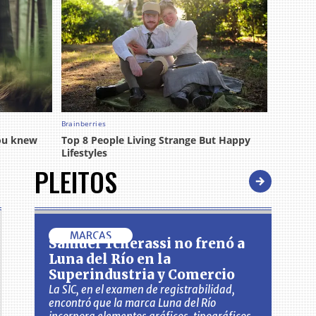
PLEITOS
MARCAS
Samuel Tcherassi no frenó a
Luna del Río en la
Superindustria y Comercio
La SIC, en el examen de registrabilidad,
encontró que la marca Luna del Río