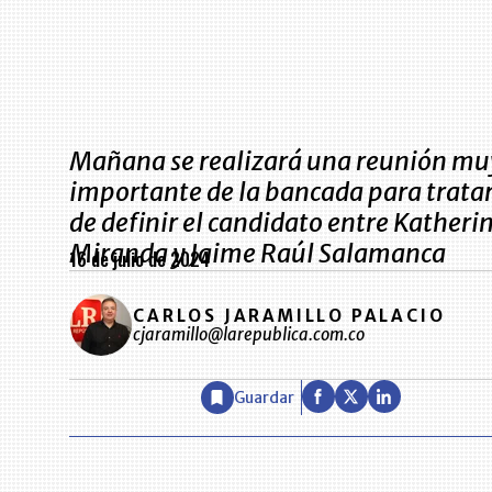
Mañana se realizará una reunión mu
importante de la bancada para trata
de definir el candidato entre Katheri
Miranda y Jaime Raúl Salamanca
16 de julio de 2024
CARLOS JARAMILLO PALACIO
cjaramillo@larepublica.com.co
Guardar