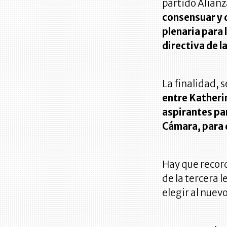
partido Alian
consensuar y d
plenaria para 
directiva de l
La finalidad,
entre Katheri
aspirantes par
Cámara, para 
Hay que recorda
de la tercera l
elegir al nue