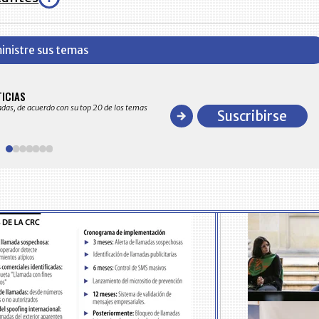
inistre sus temas
BITÁCORA EMPRESARIAL 10.000 LR
TICIAS
Recopilación clasificada por sectores económico
adas, de acuerdo con su top 20 de los temas
comportamiento general y detallado de las 10
Suscribirse
en ventas en Colombia