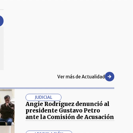
CENTRO DE CONVENCIONES
Reviva en primera fila todos los foros y cátedras LR. Espacios de
s y regiones del
conocimiento alrededor de los temas económicos, empresariales y
.000 primeras empresas
financieros que permiten el posicionamiento y desarrollo de los
negocios en el país.
Ver más de Actualidad
JUDICIAL
Angie Rodríguez denunció al
presidente Gustavo Petro
ante la Comisión de Acusación