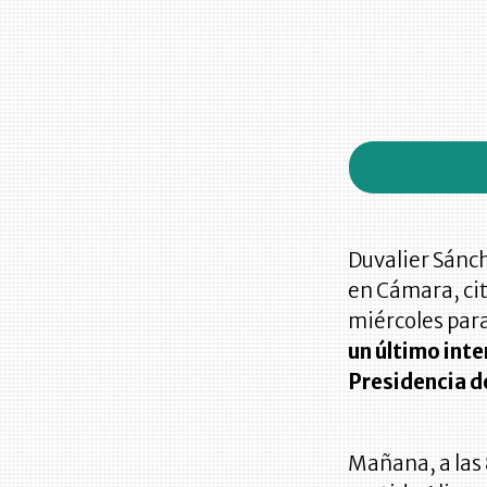
Duvalier Sánch
en Cámara, ci
miércoles para
un último inte
Presidencia d
Mañana, a las 8