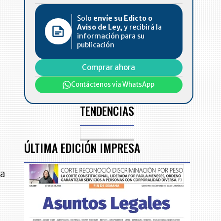
Solo
envíe su Edicto o
Aviso de Ley,
y recibirá la
información para su
publicación
Comprar ahora
Contáctenos vía WhatsApp
TENDENCIAS
a
ÚLTIMA EDICIÓN IMPRESA
n
ra