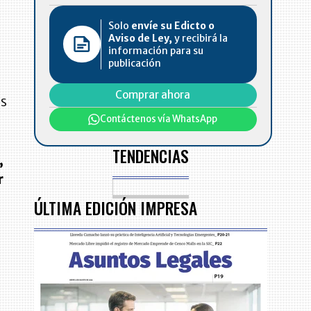
Solo
envíe su Edicto o
Aviso de Ley,
y recibirá la
información para su
publicación
Comprar ahora
as
Contáctenos vía WhatsApp
TENDENCIAS
,
r
ÚLTIMA EDICIÓN IMPRESA