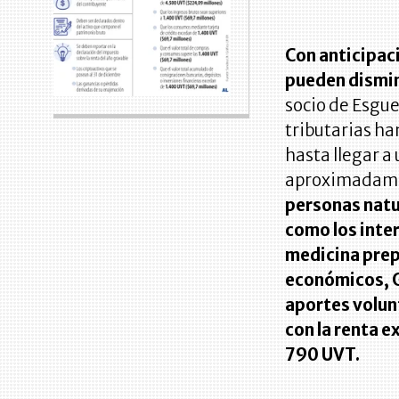
Con anticipac
pueden dismin
socio de Esgue
tributarias ha
hasta llegar a
aproximadame
personas natu
como los inte
medicina pre
económicos, 
aportes volun
con la renta e
790 UVT.