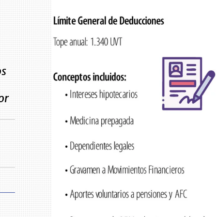
os
or