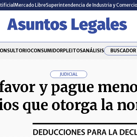
tificial
Mercado Libre
Superintendencia de Industria y Comerci
BUSCADOR 
ONSULTORIO
CONSUMIDOR
PLEITOS
ANÁLISIS
JUDICIAL
u favor y pague meno
ios que otorga la n