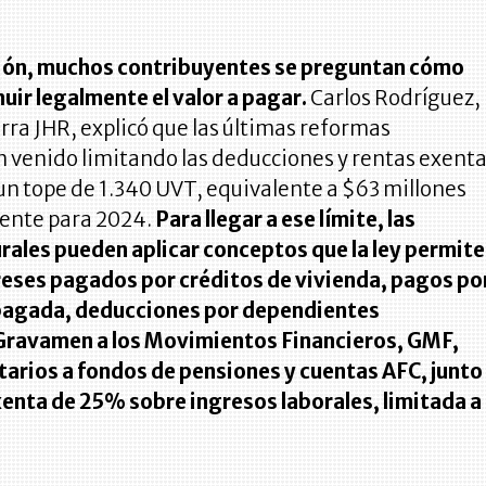
ión, muchos contribuyentes se preguntan cómo
uir legalmente el valor a pagar.
Carlos Rodríguez,
rra JHR, explicó que las últimas reformas
n venido limitando las deducciones y rentas exent
 un tope de 1.340 UVT, equivalente a $63 millones
nte para 2024.
Para llegar a ese límite, las
rales pueden aplicar conceptos que la ley permite
reses pagados por créditos de vivienda, pagos po
pagada, deducciones por dependientes
Gravamen a los Movimientos Financieros, GMF,
tarios a fondos de pensiones y cuentas AFC, junto
xenta de 25% sobre ingresos laborales, limitada a