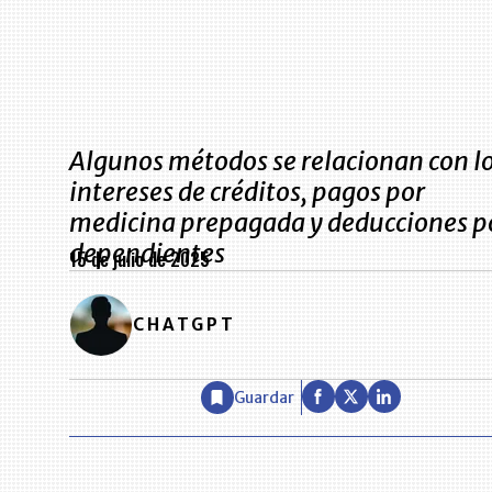
Algunos métodos se relacionan con l
intereses de créditos, pagos por
medicina prepagada y deducciones p
dependientes
15 de julio de 2025
CHATGPT
Guardar