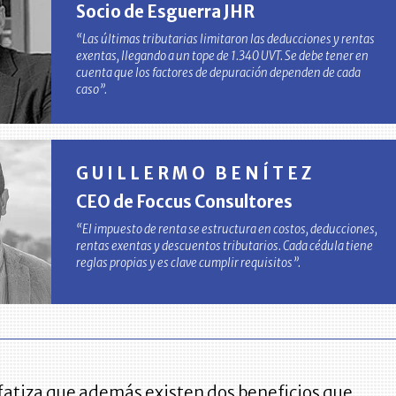
Socio de Esguerra JHR
“Las últimas tributarias limitaron las deducciones y rentas
exentas, llegando a un tope de 1.340 UVT. Se debe tener en
cuenta que los factores de depuración dependen de cada
caso”.
GUILLERMO BENÍTEZ
CEO de Foccus Consultores
“El impuesto de renta se estructura en costos, deducciones,
rentas exentas y descuentos tributarios. Cada cédula tiene
reglas propias y es clave cumplir requisitos”.
fatiza que además existen dos beneficios que