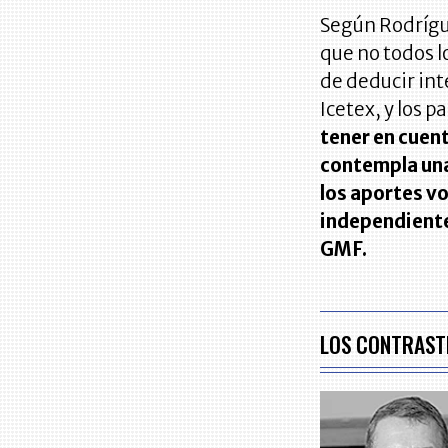
Según Rodrígu
que no todos l
de deducir int
Icetex, y los p
tener en cuen
contempla una
los aportes v
independiente
GMF.
LOS CONTRAST