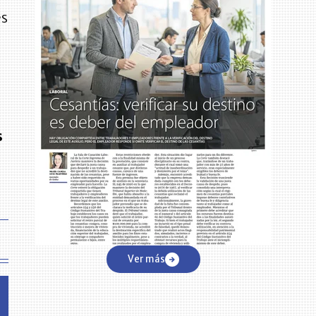
es
e
s
Ver más