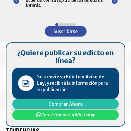
amente para
interés.
de las 10.0
ventas en C
Item
1
Suscribirse
of
7
¿Quiere publicar su edicto en
línea?
Solo
envíe su Edicto o Aviso de
Ley,
y recibirá la información para
su publicación
Comprar Ahora
Contáctenos vía WhatsApp
TENDENCIAS