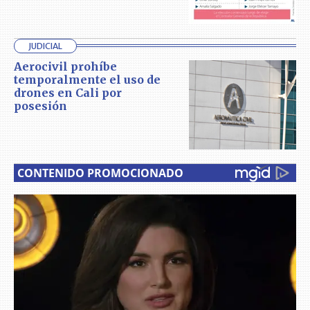
JUDICIAL
Aerocivil prohíbe
temporalmente el uso de
drones en Cali por
posesión