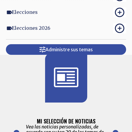
Elecciones
Elecciones 2026
Administre sus temas
BITÁCORA 
ALERTAS
MI SELECCIÓN DE NOTICIAS
Recopilación
ónico las
Vea las noticias personalizadas, de
económicos 
r nuestro
acuerdo con su top 20 de los temas de
comportamie