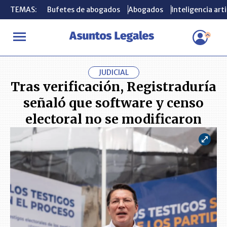
TEMAS:
TEMAS:
Bufetes de abogados
Bufetes de abogados
Abogados
Abogados
Inteligencia arti
Inteligencia arti
INICIO
ACTUALIDAD
Tras verificación, Registraduría señaló qu
JUDICIAL
Tras verificación, Registraduría
señaló que software y censo
electoral no se modificaron