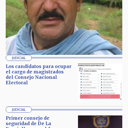
JUDICIAL
Los candidatos para ocupar
el cargo de magistrados
del Consejo Nacional
Electoral
JUDICIAL
Primer consejo de
seguridad de De La