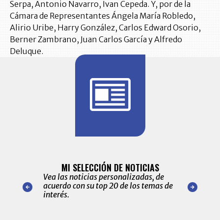
Serpa, Antonio Navarro, Ivan Cepeda. Y, por de la
Cámara de Representantes Ángela María Robledo,
Alirio Uribe, Harry González, Carlos Edward Osorio,
Berner Zambrano, Juan Carlos García y Alfredo
Deluque.
BITÁCORA 
ALERTAS
MI SELECCIÓN DE NOTICIAS
Recopilación
ónico las
Vea las noticias personalizadas, de
económicos 
r nuestro
acuerdo con su top 20 de los temas de
comportamie
amente para
interés.
de las 10.0
ventas en C