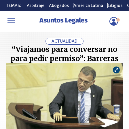
TEMAS:
TEMAS:
Arbitraje
Arbitraje
Abogados
Abogados
América Latina
América Latina
Litigios
Litigios
C
C
INICIO
ACTUALIDAD
“Viajamos para conversar no para pedir 
ACTUALIDAD
“Viajamos para conversar no
para pedir permiso”: Barreras