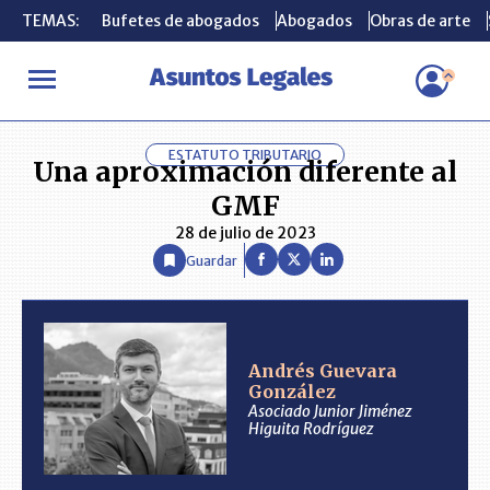
TEMAS:
TEMAS:
Bufetes de abogados
Bufetes de abogados
Abogados
Abogados
Obras de arte
Obras de arte
INICIO
ANÁLISIS
ANDRÉS GUEVARA GONZÁLEZ
Una aproxim
ESTATUTO TRIBUTARIO
Una aproximación diferente al
GMF
28 de julio de 2023
Guardar
Andrés Guevara
González
Asociado Junior Jiménez
Higuita Rodríguez