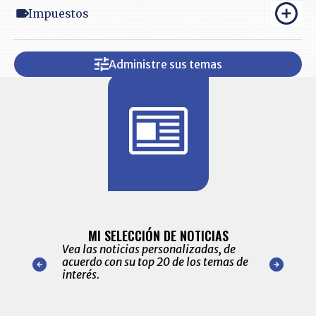
Impuestos
Administre sus temas
BITÁCORA 
ALERTAS
MI SELECCIÓN DE NOTICIAS
Recopilación
ónico las
Vea las noticias personalizadas, de
económicos 
r nuestro
acuerdo con su top 20 de los temas de
comportamie
amente para
interés.
de las 10.0
ventas en C
Item