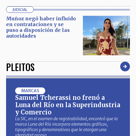
JUDICIAL
Muñoz negó haber influido
en contrataciones y se
puso a disposición de las
autoridades
PLEITOS
MARCAS
Samuel Tcherassi no frenó a
Luna del Río en la Superindustria
y Comercio
La SIC, en el examen de registrabilidad, encontró que la
marca Luna del Río incorpora elementos gráficos,
tipográficos y denominativos que le otorgan una
identidad propia