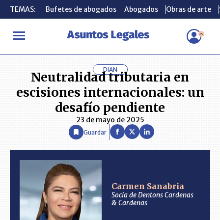
TEMAS:
TEMAS:
Bufetes de abogados
Bufetes de abogados
Abogados
Abogados
Obras de arte
Obras de arte
INICIO
ANÁLISIS
CARMEN SANABRIA
Neutralidad tributaria 
DIAN
Neutralidad tributaria en
escisiones internacionales: un
desafío pendiente
23 de mayo de 2025
Guardar
Carmen Sanabria
Socia de Dentons Cardenas
& Cardenas