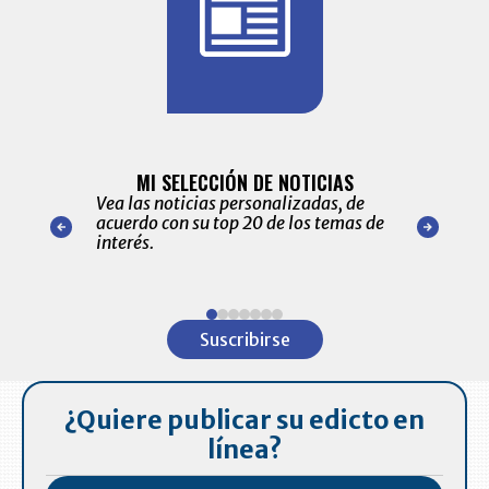
BITÁCORA 
ALERTAS
MI SELECCIÓN DE NOTICIAS
Recopilación
ónico las
Vea las noticias personalizadas, de
económicos 
r nuestro
acuerdo con su top 20 de los temas de
comportamie
amente para
interés.
de las 10.0
ventas en C
Item
1
Suscribirse
of
7
¿Quiere publicar su edicto en
línea?