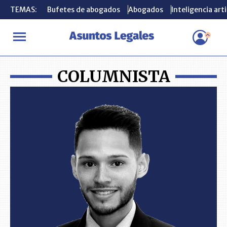
TEMAS:
TEMAS:
Bufetes de abogados
Bufetes de abogados
Abogados
Abogados
Inteligencia arti
Inteligencia arti
INICIO
ANÁLISIS
Matías Iván Stazzone Favotti
COLUMNISTA