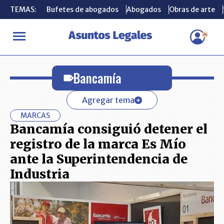
TEMAS:
TEMAS:
Bufetes de abogados
Bufetes de abogados
Abogados
Abogados
Obras de arte
Obras de arte
INICIO
Bancamía
Bancamía
Agregar tema
MARCAS
Bancamía consiguió detener el
registro de la marca Es Mío
ante la Superintendencia de
Industria