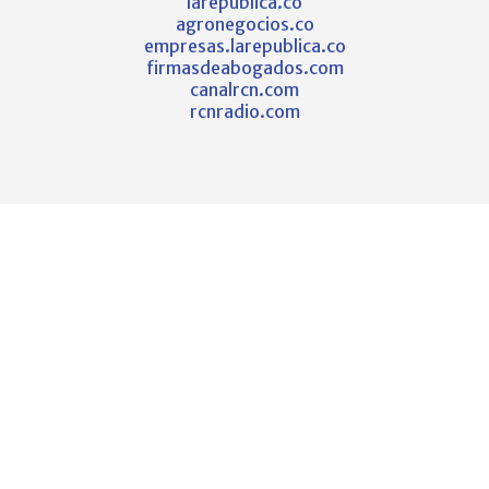
larepublica.co
agronegocios.co
empresas.larepublica.co
firmasdeabogados.com
canalrcn.com
rcnradio.com