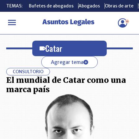
TEMAS:
TEMAS:
Bufetes de abogados
Bufetes de abogados
Abogados
Abogados
Obras de arte
Obras de arte
INICIO
Catar
Catar
Agregar tema
CONSULTORIO
El mundial de Catar como una
marca país