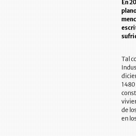
En 20
plano
menci
escri
sufri
Tal c
Indus
dicie
1480 
const
vivie
de lo
en lo