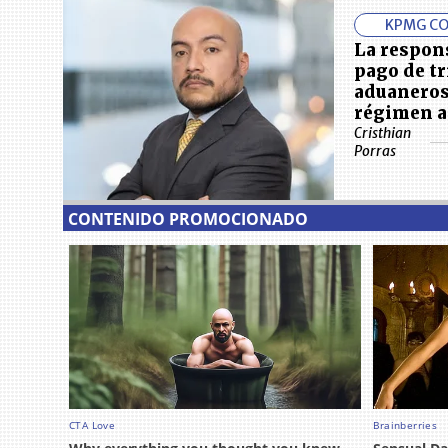
KPMG C
La respons
pago de t
aduaneros
régimen a
Cristhian
Porras