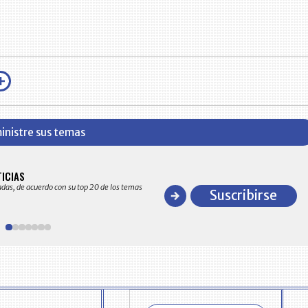
inistre sus temas
BITÁCORA EMPRESARIAL 10.000 LR
TICIAS
Recopilación clasificada por sectores económico
adas, de acuerdo con su top 20 de los temas
comportamiento general y detallado de las 10
Suscribirse
en ventas en Colombia