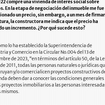
22 compré una vivienda de interés social sobre
s. En la etapa de negociación del inmueble me fue
onado un precio, sin embargo, a un mes de firma
tura, la constructora me indica que el precio ha
do un incremento. ¿Por qué sucede esto?
omo lo ha establecido la Superintendencia de
tria y Comercio en la Circular No.004 del 13 de
mbre de 2023, “en términos del artículo 50, de la L
de 2011, todas las personas naturales o jurídicas q
ruyan y/o comercialicen proyectos constructivos d
nda deben dar a conocer las condiciones generales
s proyectos inmobiliarios a las personas interesada
s mismos.