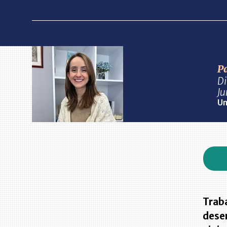
P
Di
Ju
Un
Traba
dese