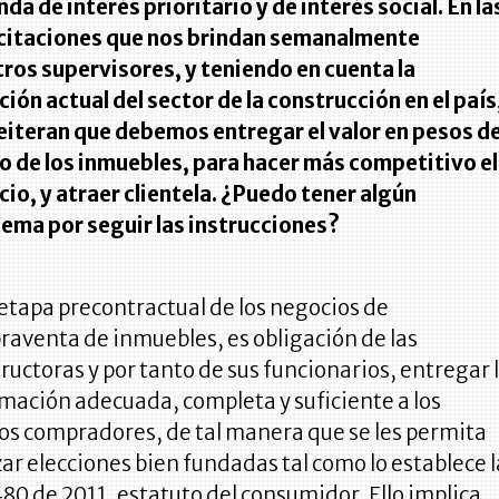
nda de interés prioritario y de interés social. En la
citaciones que nos brindan semanalmente
ros supervisores, y teniendo en cuenta la
ción actual del sector de la construcción en el país
eiteran que debemos entregar el valor en pesos de
o de los inmuebles, para hacer más competitivo el
io, y atraer clientela. ¿Puedo tener algún
ema por seguir las instrucciones?
 etapa precontractual de los negocios de
aventa de inmuebles, es obligación de las
ructoras y por tanto de sus funcionarios, entregar 
mación adecuada, completa y suficiente a los
os compradores, de tal manera que se les permita
zar elecciones bien fundadas tal como lo establece l
480 de 2011, estatuto del consumidor. Ello implica