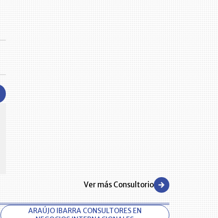
CENTRO DE CONVENCIONES
Reviva en primera fila todos los foros y cátedras LR. Espacios de
s y regiones del
conocimiento alrededor de los temas económicos, empresariales y
.000 primeras empresas
financieros que permiten el posicionamiento y desarrollo de los
negocios en el país.
Ver más Consultorio
ARAÚJO IBARRA CONSULTORES EN