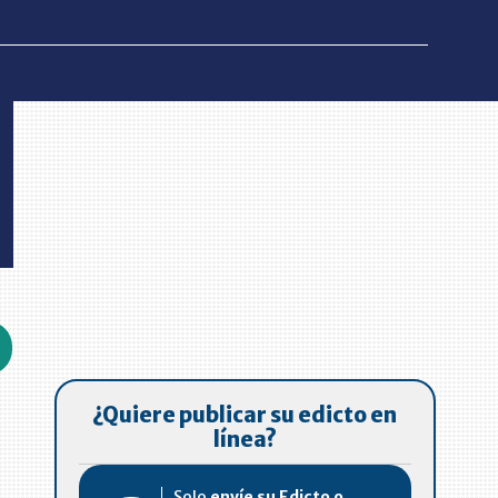
¿Quiere publicar su edicto en
línea?
Solo
envíe su Edicto o