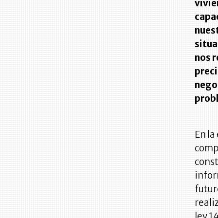
vivie
capa
nuest
situa
nos r
preci
negoc
probl
En la
compr
const
infor
futur
reali
ley 1