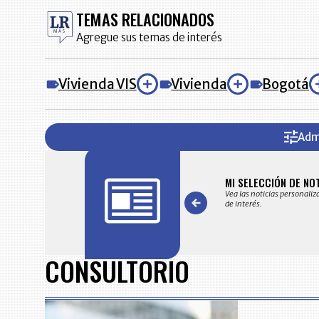
TEMAS RELACIONADOS
Agregue sus temas de interés
Vivienda VIS
Vivienda
Bogotá
Adm
FICACIONES Y ALERTAS
MI SELECCIÓN DE NO
 en su correo electrónico las noticias seleccionadas por nuestro
Vea las noticias personaliz
 editorial exclusivamente para usted.
de interés.
Item
1
CONSULTORIO
of
7