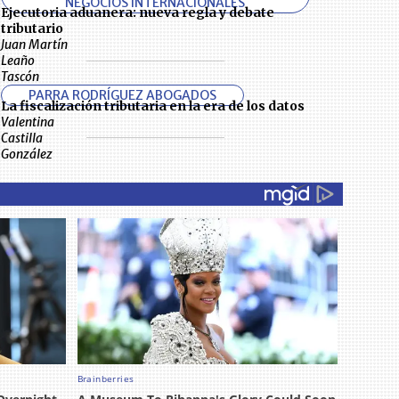
NEGOCIOS INTERNACIONALES
Ejecutoria aduanera: nueva regla y debate
tributario
Juan Martín
Leaño
Tascón
PARRA RODRÍGUEZ ABOGADOS
La fiscalización tributaria en la era de los datos
Valentina
Castilla
González