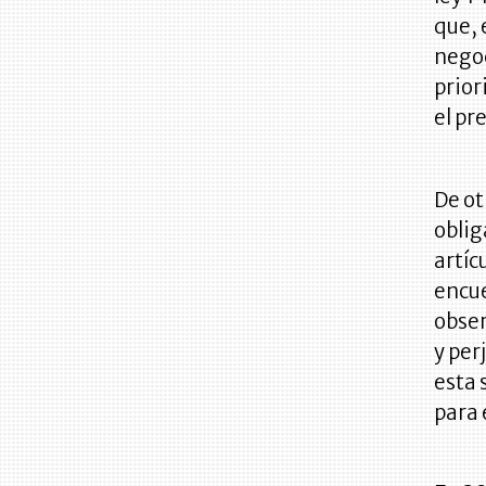
que, 
negoc
prior
el pr
De ot
oblig
artíc
encu
obser
y per
esta 
para 