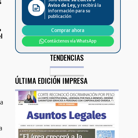
s
Aviso de Ley,
y recibirá la
información para su
publicación
,
Comprar ahora
l
Contáctenos vía WhatsApp
TENDENCIAS
ÚLTIMA EDICIÓN IMPRESA
la
a