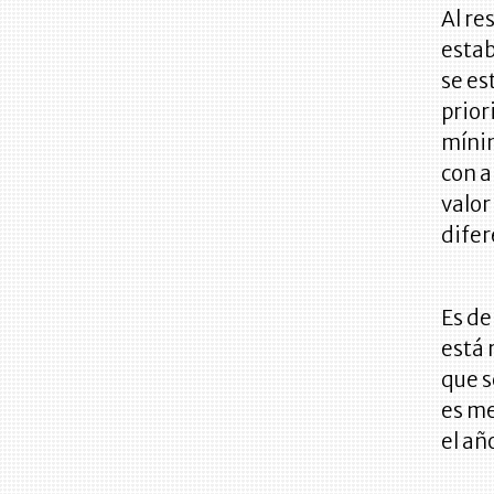
Al re
estab
se es
prior
mínim
con a
valor
difer
Es de
está 
que s
es me
el añ