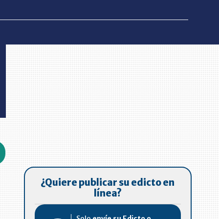
¿Quiere publicar su edicto en
línea?
Solo
envíe su Edicto o