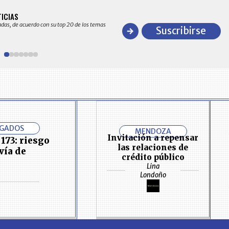
BITÁCORA EMPRESARIAL 10.000 LR
TICIAS
Recopilación clasificada por sectores económico
adas, de acuerdo con su top 20 de los temas
comportamiento general y detallado de las 10
Suscribirse
en ventas en Colombia
OGADOS
MENDOZA
Invitación a repensar
 173: riesgo
las relaciones de
vía de
crédito público
Lina
Londoño