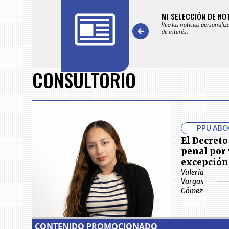
FICACIONES Y ALERTAS
MI SELECCIÓN DE NO
 en su correo electrónico las noticias seleccionadas por nuestro
Vea las noticias personaliz
 editorial exclusivamente para usted.
de interés.
Item
1
CONSULTORIO
of
7
PPU AB
El Decreto
penal por 
excepción
Valeria
Vargas
Gómez