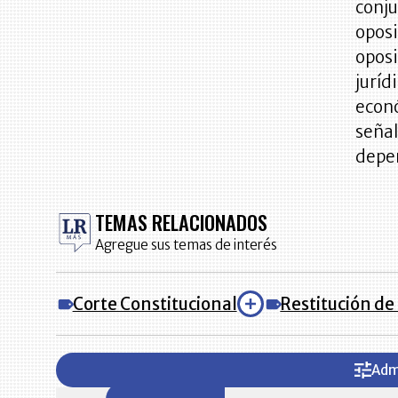
conju
oposi
oposi
juríd
econó
señal
depen
TEMAS RELACIONADOS
Agregue sus temas de interés
Corte Constitucional
Restitución de 
Adm