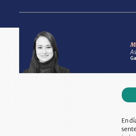
Me
As
Ga
En dí
sente