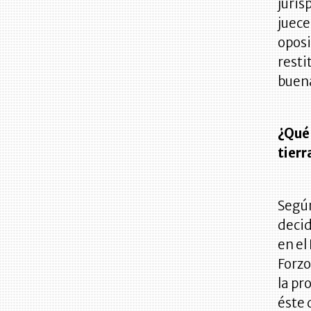
juris
juece
oposi
resti
buena
¿Qué 
tierr
Según
decid
en el
Forzo
la pr
éste 