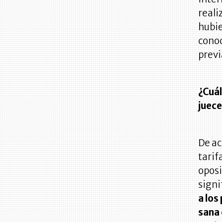
reali
hubie
conoc
previ
¿Cuál
juece
De ac
tarif
oposi
signi
a los
sana 