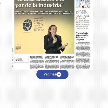
e
Ver más
a