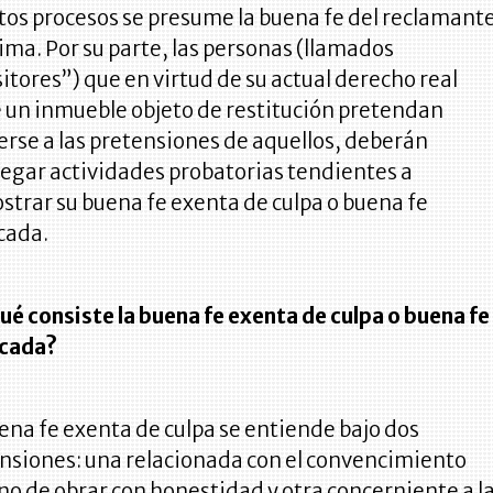
tos procesos se presume la buena fe del reclamant
tima. Por su parte, las personas (llamados
itores”) que en virtud de su actual derecho real
 un inmueble objeto de restitución pretendan
rse a las pretensiones de aquellos, deberán
egar actividades probatorias tendientes a
trar su buena fe exenta de culpa o buena fe
icada.
ué consiste la buena fe exenta de culpa o buena fe
icada?
ena fe exenta de culpa se entiende bajo dos
siones: una relacionada con el convencimiento
no de obrar con honestidad y otra concerniente a l