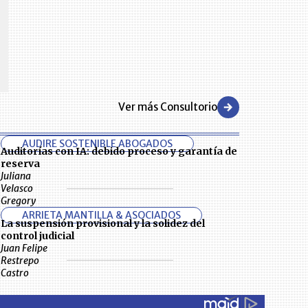
CENTRO DE CONVENCIONES
Reviva en primera fila todos los foros y cátedras LR. Espacios de
s y regiones del
conocimiento alrededor de los temas económicos, empresariales y
.000 primeras empresas
financieros que permiten el posicionamiento y desarrollo de los
negocios en el país.
Ver más Consultorio
AUDIRE SOSTENIBLE ABOGADOS
Auditorías con IA: debido proceso y garantía de
reserva
Juliana
Velasco
Gregory
ARRIETA MANTILLA & ASOCIADOS
La suspensión provisional y la solidez del
control judicial
Juan Felipe
Restrepo
Castro