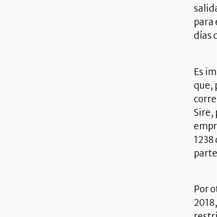
salid
para 
días 
Es im
que, 
corre
Sire,
empre
1238 
parte
Por o
2018,
restr