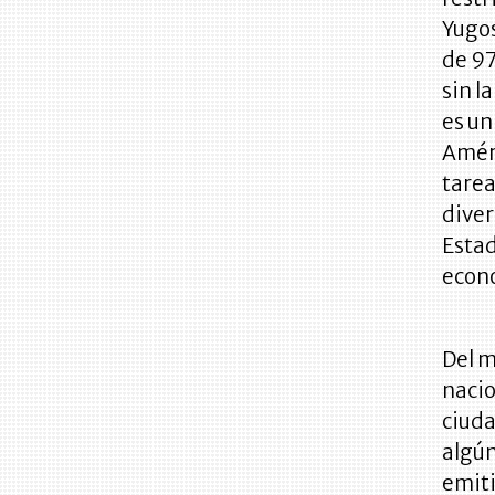
Yugos
de 97
sin l
es un
Améri
tarea
diver
Estad
econ
Del m
nacio
ciuda
algún
emiti