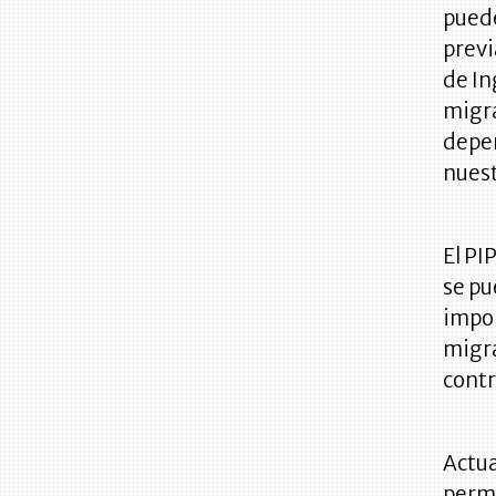
puede
previ
de In
migra
depen
nuest
El PI
se pu
impor
migra
contr
Actua
permi