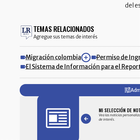
del e
TEMAS RELACIONADOS
Agregue sus temas de interés
Migración colombia
Permiso de Ing
El Sistema de Información para el Repor
Adm
FICACIONES Y ALERTAS
MI SELECCIÓN DE NO
 en su correo electrónico las noticias seleccionadas por nuestro
Vea las noticias personaliz
 editorial exclusivamente para usted.
de interés.
Item
1