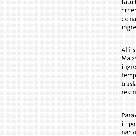
facul
orden
de na
ingre
Allí,
Malas
ingr
tempo
trasl
restr
Para 
impor
nacio