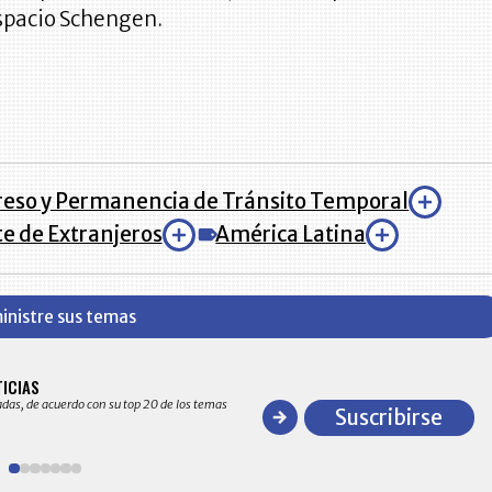
spacio Schengen.
reso y Permanencia de Tránsito Temporal
te de Extranjeros
América Latina
inistre sus temas
BITÁCORA EMPRESARIAL 10.000 LR
TICIAS
Recopilación clasificada por sectores económico
adas, de acuerdo con su top 20 de los temas
comportamiento general y detallado de las 10
Suscribirse
en ventas en Colombia