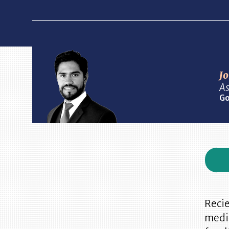
J
As
Go
Recie
media