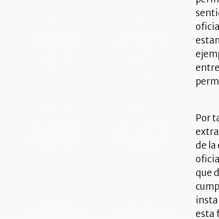
senti
ofici
estam
ejemp
entre
permi
Por t
extra
de la
ofici
que d
cumpl
insta
esta 