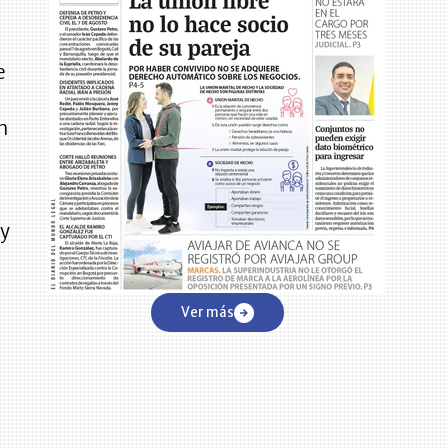
e
n
 y
Ver más