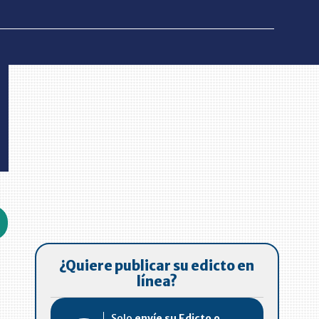
¿Quiere publicar su edicto en
línea?
Solo
envíe su Edicto o