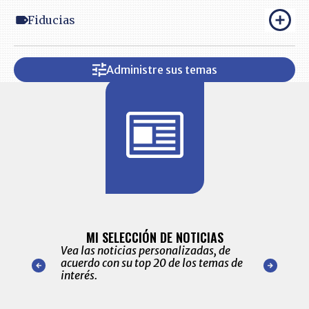
Fiducias
Administre sus temas
BITÁCORA 
ALERTAS
MI SELECCIÓN DE NOTICIAS
Recopilación
ónico las
Vea las noticias personalizadas, de
económicos 
r nuestro
acuerdo con su top 20 de los temas de
comportamie
amente para
interés.
de las 10.0
ventas en C