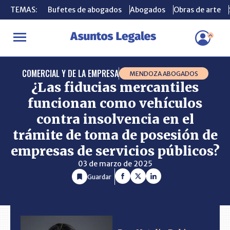
TEMAS:
TEMAS:
Bufetes de abogados
Bufetes de abogados
Abogados
Abogados
Obras de arte
Obras de arte
INICIO
CONSULTORIO
¿Las fiducias mercantiles funcionan como
COMERCIAL Y DE LA EMPRESA
MENDOZA ABOGADOS
¿Las fiducias mercantiles
funcionan como vehículos
contra insolvencia en el
trámite de toma de posesión de
empresas de servicios públicos?
03 de marzo de 2025
Guardar