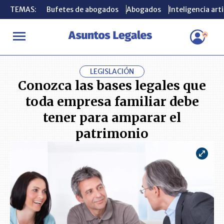
TEMAS:
TEMAS:
Bufetes de abogados
Bufetes de abogados
Abogados
Abogados
Inteligencia arti
Inteligencia arti
INICIO
CONSUMIDOR
Conozca las bases legales que toda empr
LEGISLACIÓN
Conozca las bases legales que
toda empresa familiar debe
tener para amparar el
patrimonio