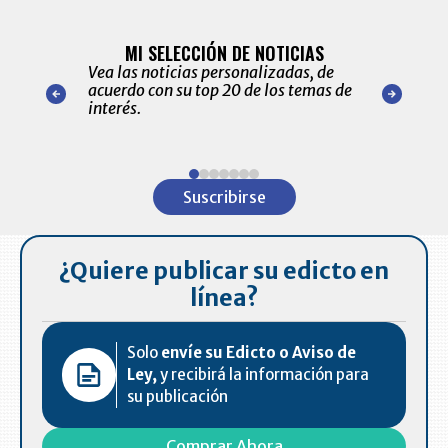
BITÁCORA 
ALERTAS
MI SELECCIÓN DE NOTICIAS
Recopilación
ónico las
Vea las noticias personalizadas, de
económicos 
r nuestro
acuerdo con su top 20 de los temas de
comportamie
amente para
interés.
de las 10.0
ventas en C
Item
1
Suscribirse
of
7
¿Quiere publicar su edicto en
línea?
Solo
envíe su Edicto o Aviso de
Ley,
y recibirá la información para
su publicación
Comprar Ahora