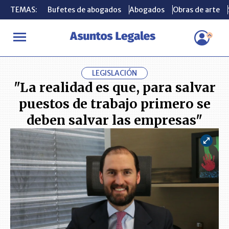
TEMAS:
TEMAS:
Bufetes de abogados
Bufetes de abogados
Abogados
Abogados
Obras de arte
Obras de arte
INICIO
CONSUMIDOR
"La realidad es que, para salvar puestos
LEGISLACIÓN
"La realidad es que, para salvar
puestos de trabajo primero se
deben salvar las empresas"