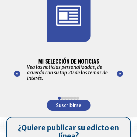
BITÁCORA 
ALERTAS
MI SELECCIÓN DE NOTICIAS
Recopilación
ónico las
Vea las noticias personalizadas, de
económicos 
r nuestro
acuerdo con su top 20 de los temas de
comportamie
amente para
interés.
de las 10.0
ventas en C
Item
1
Suscribirse
of
7
¿Quiere publicar su edicto en
línea?