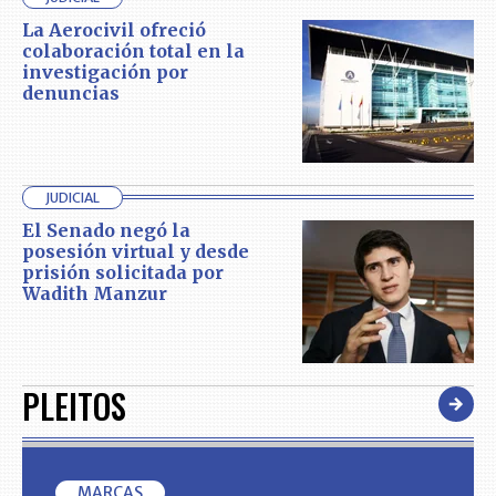
La Aerocivil ofreció
colaboración total en la
investigación por
denuncias
JUDICIAL
El Senado negó la
posesión virtual y desde
prisión solicitada por
Wadith Manzur
PLEITOS
MARCAS