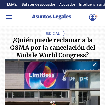
TEMAS:
TEMAS:
Bufetes de abogados
Bufetes de abogados
Abogados
Abogados
Inteligencia arti
Inteligencia arti
INICIO
CONSUMIDOR
¿Quién puede reclamar a la GSMA por la 
JUDICIAL
¿Quién puede reclamar a la
GSMA por la cancelación del
Mobile World Congress?