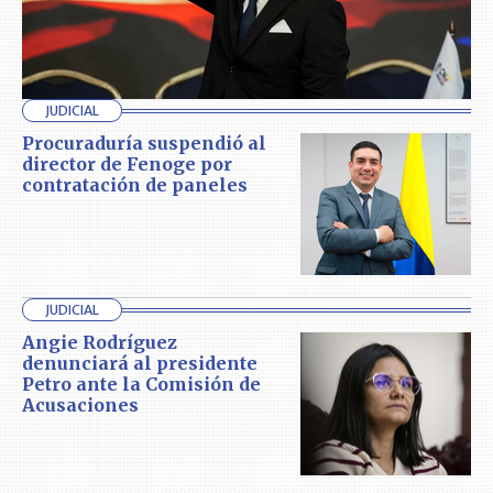
JUDICIAL
Procuraduría suspendió al
director de Fenoge por
contratación de paneles
JUDICIAL
Angie Rodríguez
denunciará al presidente
Petro ante la Comisión de
Acusaciones