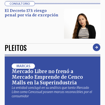
CONSULTORIO
El Decreto 173: riesgo
penal por vía de excepción
PLEITOS
MARCAS
Mercado Libre no frenó a
Mercado Emprende de Cenco
Malls en la Superindustria
La entidad concluyó en su análisis que tanto Mercado
Libre como Cencosud poseen marcas reconocibles por el
consumidor