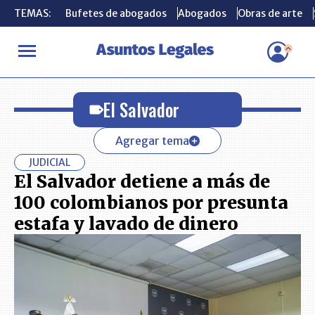
TEMAS:
TEMAS:
Bufetes de abogados
Bufetes de abogados
Abogados
Abogados
Obras de arte
Obras de arte
INICIO
El Salvador
El Salvador
Agregar tema
JUDICIAL
El Salvador detiene a más de
100 colombianos por presunta
estafa y lavado de dinero