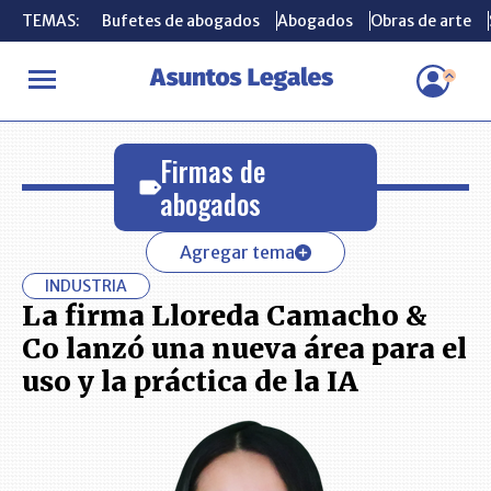
TEMAS:
TEMAS:
Bufetes de abogados
Bufetes de abogados
Abogados
Abogados
Obras de arte
Obras de arte
INICIO
Firmas de abogados
Firmas de
abogados
Agregar tema
INDUSTRIA
La firma Lloreda Camacho &
Co lanzó una nueva área para el
uso y la práctica de la IA