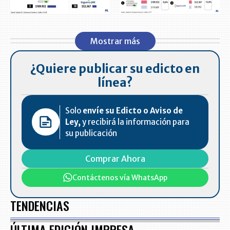
Mostrar más
¿Quiere publicar su edicto en
línea?
Solo
envíe su Edicto o Aviso de
Ley,
y recibirá la información para
su publicación
Comprar Ahora
Contáctenos vía WhatsApp
TENDENCIAS
ÚLTIMA EDICIÓN IMPRESA