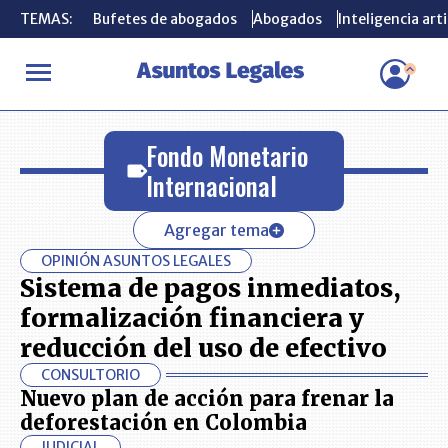
TEMAS:
TEMAS:
Bufetes de abogados
Bufetes de abogados
Abogados
Abogados
Inteligencia arti
Inteligencia arti
INICIO
Fondo Monetario Internacional
Fondo Monetario
Internacional
Agregar tema
OPINIÓN ASUNTOS LEGALES
Sistema de pagos inmediatos,
formalización financiera y
reducción del uso de efectivo
CONSULTORIO
Nuevo plan de acción para frenar la
deforestación en Colombia
JUDICIAL