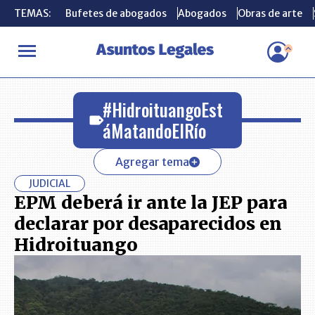
TEMAS:
TEMAS:
Bufetes de abogados
Bufetes de abogados
Abogados
Abogados
Obras de arte
Obras de arte
INICIO
#HidroituangoEstáMatandoElRío
#HidroituangoEst
áMatandoElRío
Agregar tema
JUDICIAL
EPM deberá ir ante la JEP para
declarar por desaparecidos en
Hidroituango