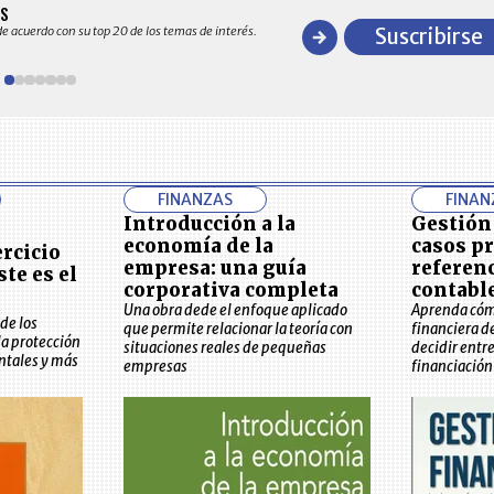
BITÁCORA EMPRESARIAL 10.000
AS
Recopilación clasificada por sectores e
de acuerdo con su top 20 de los temas de interés.
Suscribirse
general y detallado de las 10.000 prim
FINANZAS
FINAN
Introducción a la
Gestión
economía de la
casos pr
ercicio
empresa: una guía
referen
ste es el
corporativa completa
contabl
Una obra dede el enfoque aplicado
Aprenda cómo
de los
que permite relacionar la teoría con
financiera 
la protección
situaciones reales de pequeñas
decidir entr
ntales y más
empresas
financiación