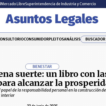
l
Mercado Libre
Superintendencia de Industria y Comercio
BUSCADOR 
ONSULTORIO
CONSUMIDOR
PLEITOS
ANÁLISIS
BIENESTAR
na suerte: un libro con la
para alcanzar la prosperi
papel de la responsabilidad personal en la construcción de
 interior
22 de junio de 2026