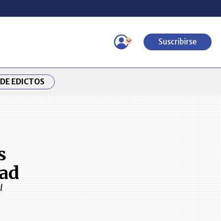
Suscribirse
DE EDICTOS
s
dad
l