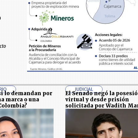
o
cto
RIO
JUDICIAL
si lo demandan por
El Senado negó la posesi
na marca o una
virtual y desde prisión
Colombia?
solicitada por Wadith Ma