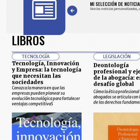
TAS
MI SELECCIÓN DE NOTICI
las noticias seleccionadas por nuestro equipo editorial
Vea las noticias personalizadas, 
Item
1
of
LIBROS
7
TECNOLOGÍA
LEGISLACIÓN
Tecnología, Innovación
Deontología
y Empresa: la tecnología
profesional y ej
que necesitan las
de la abogacía: e
sociedades
desafío global
Conozca la manera en que las
Cómo la ética profesional 
empresas pueden planear su
abogados se articula con 
evolución tecnológica para fortalecer
de los derechos fundame
ventajas competitivaS