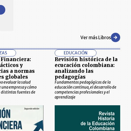
 LR
Reviva en primera fila todos los foros y cáte
conómicos y regiones del comportamiento
alrededor de los temas económicos, empresari
eras empresas en ventas en Colombia
posicionamiento y desarrollo de los negocios e
Ver más Libros
ZAS
EDUCACIÓN
 Financiera:
Revisión histórica de la
ácticos y
ecucación colombiana:
cias a normas
analizando las
es globales
pedagogías
 evaluar la salud
Fundamentos pedagógicos de la
de una empresa y cómo
educación continua, el desarrollo de
e distintas fuentes de
competencias profesionales y el
aprendizaje