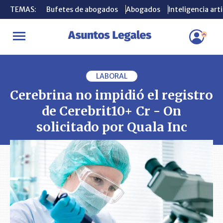
TEMAS:
TEMAS:
Bufetes de abogados
Bufetes de abogados
Abogados
Abogados
Inteligencia arti
Inteligencia arti
INICIO
PLEITOS
Cerebrina no impidió el registro de Cerebrit10+ 
LABORAL
Cerebrina no impidió el registro
de Cerebrit10+ Cr - On
solicitado por Quala Inc