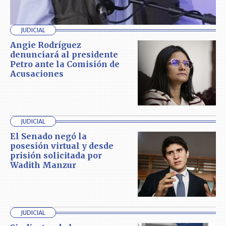
JUDICIAL
Angie Rodríguez
denunciará al presidente
Petro ante la Comisión de
Acusaciones
JUDICIAL
El Senado negó la
posesión virtual y desde
prisión solicitada por
Wadith Manzur
JUDICIAL