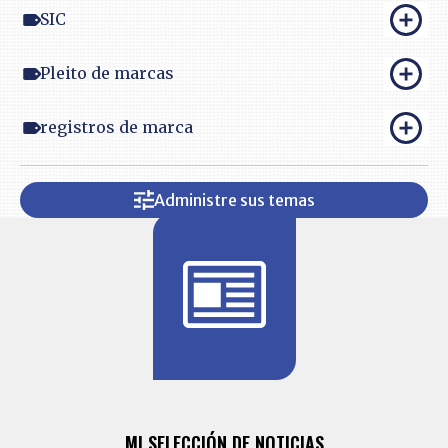
SIC
Pleito de marcas
registros de marca
Administre sus temas
BITÁCORA 
ALERTAS
MI SELECCIÓN DE NOTICIAS
Recopilación