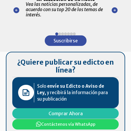
ónico las
Vea las noticias personalizadas, de
económicos 
r nuestro
acuerdo con su top 20 de los temas de
comportamie
amente para
interés.
de las 10.0
ventas en C
Item
1
Suscribirse
of
7
¿Quiere publicar su edicto en
línea?
Solo
envíe su Edicto o Aviso de
Ley,
y recibirá la información para
su publicación
Comprar Ahora
Contáctenos vía WhatsApp