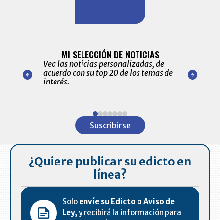
BITÁCORA 
ALERTAS
MI SELECCIÓN DE NOTICIAS
Recopilación
ónico las
Vea las noticias personalizadas, de
económicos 
r nuestro
acuerdo con su top 20 de los temas de
comportamie
amente para
interés.
de las 10.0
ventas en C
Item
1
Suscribirse
of
7
¿Quiere publicar su edicto en
línea?
Solo
envíe su Edicto o Aviso de
Ley,
y recibirá la información para