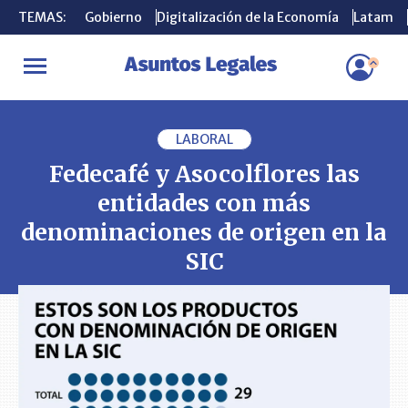
TEMAS:
TEMAS:
Gobierno
Gobierno
Digitalización de la Economía
Digitalización de la Economía
Latam
Latam
INICIO
PLEITOS
Fedecafé y Asocolflores las entidades con más 
LABORAL
Fedecafé y Asocolflores las
entidades con más
denominaciones de origen en la
SIC