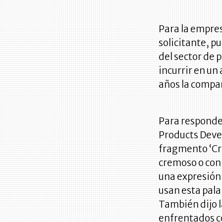
Para la empres
solicitante, p
del sector de 
incurrir en u
años la compa
Para responder
Products Devel
fragmento ‘Cr
cremoso o con
una expresión 
usan esta pala
También dijo l
enfrentados co