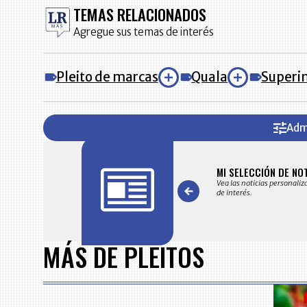
TEMAS RELACIONADOS
Agregue sus temas de interés
Pleito de marcas
Quala
Superin
Adm
FICACIONES Y ALERTAS
MI SELECCIÓN DE NO
 en su correo electrónico las noticias seleccionadas por nuestro
Vea las noticias personaliz
 editorial exclusivamente para usted.
de interés.
Item
1
MÁS DE PLEITOS
of
7