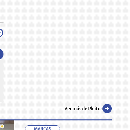
CENTRO DE CONVENCIONES
Reviva en primera fila todos los foros y cátedras LR. Espacios de
s y regiones del
conocimiento alrededor de los temas económicos, empresariales y
.000 primeras empresas
financieros que permiten el posicionamiento y desarrollo de los
negocios en el país.
Ver más de Pleitos
MARCAS