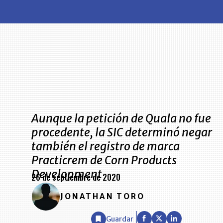
Aunque la petición de Quala no fue
procedente, la SIC determinó negar
también el registro de marca
Practicrem de Corn Products
Development
26 de septiembre de 2020
JONATHAN TORO
Guardar