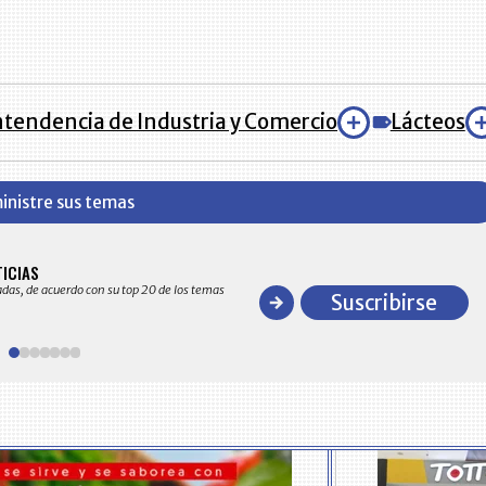
tendencia de Industria y Comercio
Lácteos
inistre sus temas
BITÁCORA EMPRESARIAL 10.000 LR
TICIAS
Recopilación clasificada por sectores económico
adas, de acuerdo con su top 20 de los temas
comportamiento general y detallado de las 10
Suscribirse
en ventas en Colombia