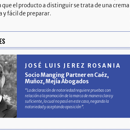
 que el producto a distinguir se trata de una crema
 y fácil de preparar.
ES
JOSÉ LUIS JEREZ ROSANIA
Socio Manging Partner en Caéz,
Muñoz, Mejía Abogados
“La declaración de notoriedad requiere pruebas con
relación a la promoción de la marca de manera clara y
suficiente, lo cual no pasó en este caso, negando la
notoriedad y aceptando oposición”.