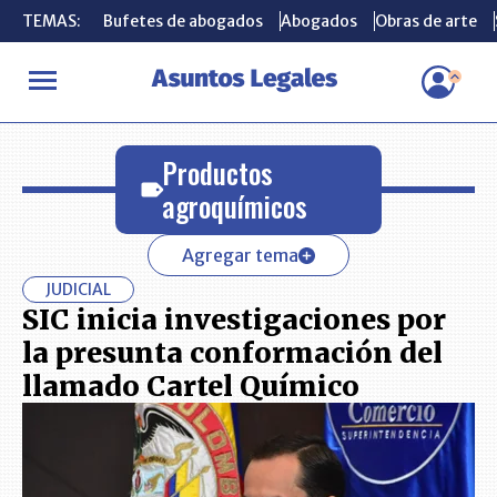
TEMAS:
TEMAS:
Bufetes de abogados
Bufetes de abogados
Abogados
Abogados
Obras de arte
Obras de arte
INICIO
Productos agroquímicos
Productos
agroquímicos
Agregar tema
JUDICIAL
SIC inicia investigaciones por
la presunta conformación del
llamado Cartel Químico