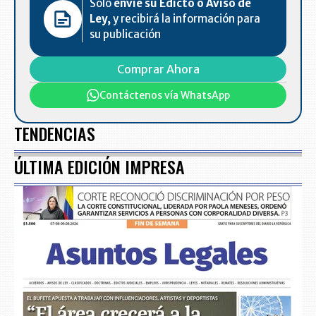
Solo
envíe su Edicto o Aviso de
Ley,
y recibirá la información para
su publicación
Comprar Ahora
Contáctenos vía WhatsApp
TENDENCIAS
ÚLTIMA EDICIÓN IMPRESA